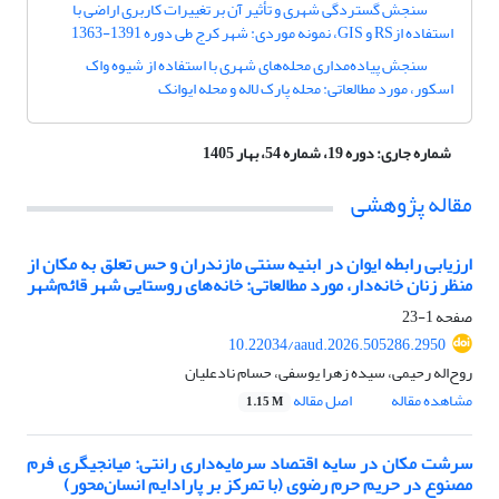
سنجش گستردگی شهری و تأثیر آن بر تغییرات کاربری اراضی با
استفاده ازRS و GIS، نمونه موردی: شهر کرج طی دوره 1391-1363
سنجش پیاده‌مداری محله‌های شهری با استفاده از شیوه واک
اسکور، مورد مطالعاتی: محله پارک لاله و محله ایوانک
شماره جاری:
دوره 19، شماره 54، بهار 1405
مقاله پژوهشی
ارزیابی رابطه ایوان در ابنیه سنتی مازندران و حس تعلق به مکان از
منظر زنان خانه‌دار، مورد مطالعاتی: خانه‌های روستایی شهر قائم‌شهر
صفحه
1-23
10.22034/aaud.2026.505286.2950
روح‌اله رحیمی، سیده زهرا یوسفی، حسام نادعلیان
مشاهده مقاله
اصل مقاله
1.15 M
سرشت مکان در سایه اقتصاد سرمایه‌داری رانتی: میانجیگری فرم
مصنوع در حریم حرم رضوی (با تمرکز بر پارادایم انسان‌محور)