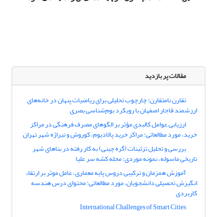
مقالات پر بازدید
تقارن نامتقارن: چارچوب تحلیلی برای ریاضیات پنهان در خانه‌های
ارزشمند قاجار اصفهان با رویکرد بوم‌شناسی بصری
ارزیابی عوامل کالبدی مؤثر بر الگوهای مصرف فرهنگی در مراکز
خرید، مورد مطالعاتی: مراکز خرید پالادیوم، کوروش و تیراژه شهر تهران
بررسی و تحلیل تزئینات (گره چینی) به کار رفته در بناهای شهر
تاریخی ماسوله، نمونه موردی: محله کشه سر علیا
آموزش همزمان و ترکیبی دروس پایه معماری، عامل موثر بر ارتقاء
انگیزش تحصیلی دانشجویان، مورد مطالعاتی: محتوای درس هندسه
کاربردی
International Challenges of Smart Cities