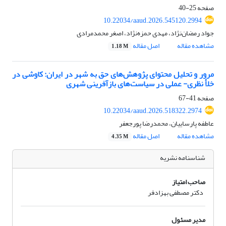
صفحه
25-40
10.22034/aaud.2026.545120.2994
جواد رمضان‌نژاد، مهدی حمزه‌نژاد، اصغر محمد‌مرادی
مشاهده مقاله
اصل مقاله
1.18 M
مرور و تحلیل محتوای پژوهش‌های حق به شهر در ایران: کاوشی در
خلأ نظری- عملی در سیاست‌های بازآفرینی شهری
صفحه
41-67
10.22034/aaud.2026.518322.2974
عاطفه پارساییان، محمدرضا پورجعفر
مشاهده مقاله
اصل مقاله
4.35 M
شناسنامه نشریه
صاحب امتیاز
دکتر مصطفی بهزادفر
مدیر مسئول