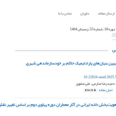
ارسال مقاله
داوران
تماس با ما
دوره 18، شماره 53، زمستان 1404
ی
یین بنیان‌‌های پارادایمیک حاکم بر خودسازماندهی شهری
10.22034/aaud.2025.
، حمیدرضا صارمی، علی صفوی
اصل مقاله
654.31 K
یت‌بخش خانه ایرانی در آثار معماران دوره پهلوی دوم بر اساس تغییر نقش 