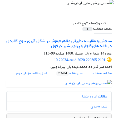
کلیدواژه‌ها =
تنوع کالبدی
تعداد مقالات:
1
سنجش و مقایسه تطبیقی مفاهیم موثر بر شکل گیری تنوع کالبدی
در خانه های قاجار و پهلوی شهر دزفول
دوره 14، شماره 37، زمستان 1400، صفحه
99-113
10.22034/aaud.2020.229305.2191
احمد صراف زاده، محمد دیده بان، بهزاد وثیق
مشاهده مقاله
اصل مقاله
اصل مقاله به زبان دوم
2.24 M
مقالات آماده انتشار
شماره جاری
شماره‌های پیشین نشریه