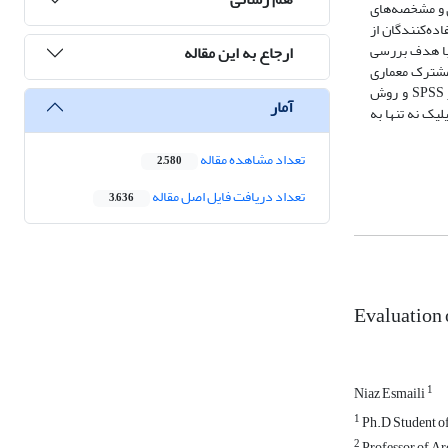
ی و مشخصه‌های
ده‌کنندگان از
 با هدف بررسی
ارجاع به این مقاله
 مشترک معماری
بیوفیلیک و جذب مشتری از ادبیات مرتبط استخراج و سپس از طریق مشاهدات میدانی و توزیع پرسشنامه بین مشتریان و بازدیدکنندگان، با استفاده از نرم افزار SPSS و روش
آمار
یک نه تنها به
تعداد مشاهده مقاله
2,580
تعداد دریافت فایل اصل مقاله
3,636
Evaluation 
1
Niaz Esmaili
1
Ph.D Student of
2
Professor of Arc