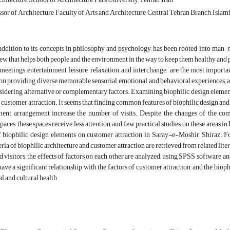
sor of Architecture, Faculty of Arts and Architecture, Central Tehran Branch, Isla
 addition to its concepts in philosophy and psychology, has been rooted into man-
ew that helps both people and the environment in the way to keep them healthy and 
 meetings, entertainment, leisure, relaxation, and interchange, are the most impor
on providing diverse memorable sensorial, emotional, and behavioral experiences; and 
idering alternative or complementary factors. Examining biophilic design elements 
 customer attraction. It seems that finding common features of biophilic design and c
ent arrangement increase the number of visits. Despite the changes of the comm
aces, these spaces receive less attention, and few practical studies on these areas in
f biophilic design elements on customer attraction in Saray-e-Moshir, Shiraz. F
ia of biophilic architecture and customer attraction are retrieved from related lite
 visitors, the effects of factors on each other are analyzed, using SPSS software a
have a significant relationship with the factors of customer attraction, and the bioph
ial and cultural health