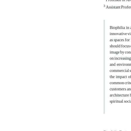
3
Assistant Profes
Biophilia, in
innovative vi
as spaces for
should focus 
image by cons
on increasing
and environm
commercial sp
the impact o
common criter
customers and
architecture 
spiritual, soc