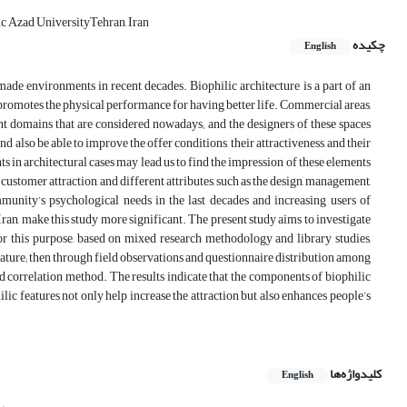
mic Azad UniversityTehran, Iran
چکیده
English
made environments in recent decades. Biophilic architecture is a part of an
promotes the physical performance for having better life. Commercial areas,
tant domains that are considered nowadays; and the designers of these spaces
also be able to improve the offer conditions, their attractiveness, and their
in architectural cases may lead us to find the impression of these elements
ustomer attraction, and different attributes, such as the design, management,
unity’s psychological needs in the last decades and increasing users of
 Iran, make this study more significant. The present study aims to investigate
or this purpose, based on mixed research methodology and library studies,
rature; then through field observations and questionnaire distribution among
nd correlation method. The results indicate that the components of biophilic
ilic features not only help increase the attraction but also enhances people’s
کلیدواژه‌ها
English