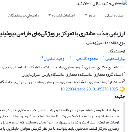
صفحه اصلی
مرور
اطلاعات نشریه
راهنمای نویسندگان
ارزیابی جذب مشتری با تمرکز بر ویژگی‌های طراحی بیوفیلی
نوع مقاله : مقاله پژوهشی
نویسندگان
3
2
1
نیاز اسمعیلی
محمود گلابچی
وحید قبادیان
1
دانشجوی دکتری معماری، گروه معماری، واحد امارات، دانشگاه آزاد اسلامی، دبی، ا
2
استاد گروه معماری، دانشکده معماری، دانشگاه پارس، تهران، ایران
3
استادیارگروه معماری، دانشکده معماری و شهرسازی، واحد تهران مرکزی، دانشگاه آز
10.22034/aaud.2019.189276.1925
چکیده
بیوفیلیا، علاوه بر مفاهیم خود در فلسفه و روانشناسی، در دهه‌های اخیر در مح
هم به افراد و هم به محیط کمک می‌کند تا سلامتی ما حفظ شود و عملکرد بدنی 
اوقات فراغت، استراحت و تبادل، مهم‌ترین حوزه‌هایی هستند که امروزه قابل تو
رفتاری تمرکز کنند. همچنین باید بتوانند با در نظر گرفتن عوامل جایگزین یا