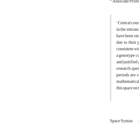
3
Associate Profes
“Central cour
in the entran
have been ren
due to their 
consistent wit
a genotype co
and justified
research ques
periods are 
mathematical 
this space on
Space Syntax