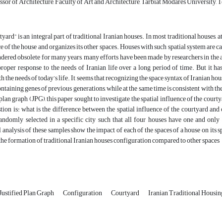
sor of Architecture, Faculty of Art and Architecture, Tarbiat Modares University, T
tyard” is an integral part of traditional Iranian houses. In most traditional houses, 
ce of the house and organizes its other spaces. Houses with such spatial system are 
dered obsolete for many years, many efforts have been made by researchers in the arc
proper response to the needs of Iranian life over a long period of time. But it ha
h the needs of today’s life. It seems that recognizing the space syntax of Iranian hou
ntaining genes of previous generations, while at the same time is consistent with th
 plan graph (JPG), this paper sought to investigate the spatial influence of the court
tion is: what is the difference between the spatial influence of the courtyard and o
randomly selected in a specific city such that all four houses have one and only
analysis of these samples show the impact of each of the spaces of a house on its 
 the formation of traditional Iranian houses configuration compared to other spaces
Justified Plan Graph
Configuration
Courtyard
Iranian Traditional Housin