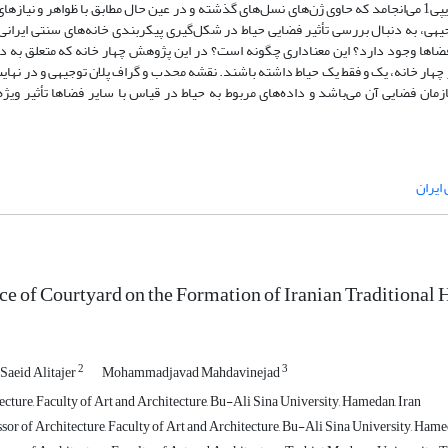
خانه‌های ایرانی و کاربست این منطق در طراحی‌های امروزین به شکل‌گیری جنوتایپی1 می‌انجامد که حاوی ژن‌های نسل‌های گذشته و در عین حال مطابق با ظوا
وجیهی، به دنبال بررسی تأثیر فضایی حیاط در شکل‌گیری پیکربندی خانه‌های سنتی ایرانی
فضاها وجود دارد؟ این معناداری چگونه است؟ در این پژوهش چهار خانه که متعلق به دو
ار خانه، یک و فقط یک حیاط داشته باشند. نقشه محدب و گراف پلان توجیهی و در نهای
مان فضایی آن می‌باشد و داده‌های مربوط به حیاط در قیاس با سایر فضاها تأثیر ویژه 
ایران
ce of Courtyard on the Formation of Iranian Traditional
2
3
Saeid Alitajer
Mohammadjavad Mahdavinejad
cture, Faculty of Art and Architecture, Bu-Ali Sina University, Hamedan, Iran
sor of Architecture, Faculty of Art and Architecture, Bu-Ali Sina University, Hame