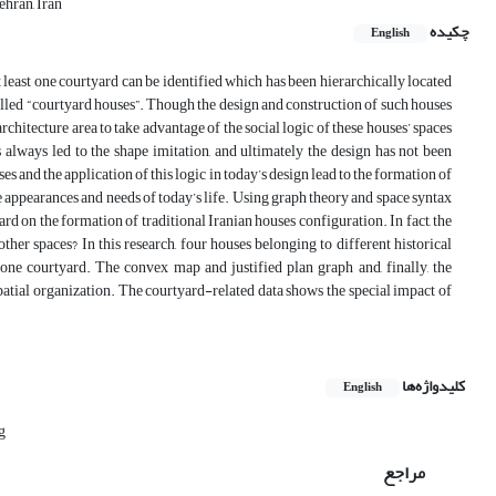
ehran, Iran
چکیده
English
at least one courtyard can be identified which has been hierarchically located
called “courtyard houses”. Though the design and construction of such houses
hitecture area to take advantage of the social logic of these houses’ spaces
s always led to the shape imitation, and ultimately the design has not been
ses and the application of this logic in today’s design lead to the formation of
e appearances and needs of today’s life. Using graph theory and space syntax
yard on the formation of traditional Iranian houses configuration. In fact, the
ther spaces? In this research, four houses belonging to different historical
 one courtyard. The convex map and justified plan graph and, finally, the
spatial organization. The courtyard-related data shows the special impact of
کلیدواژه‌ها
English
g
مراجع