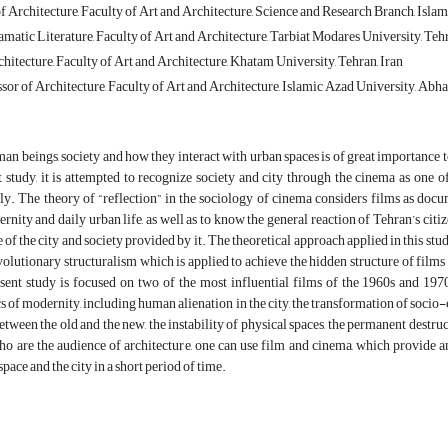
 Architecture, Faculty of Art and Architecture, Science and Research Branch, Islam
matic Literature, Faculty of Art and Architecture, Tarbiat Modares University, Tehr
hitecture, Faculty of Art and Architecture, Khatam University, Tehran, Iran
sor of Architecture, Faculty of Art and Architecture, Islamic Azad University, Abha
 beings, society and how they interact with urban spaces is of great importance 
t study, it is attempted to recognize society and city through the cinema as one 
y. The theory of “reflection” in the sociology of cinema considers films as docume
rnity and daily urban life, as well as to know the general reaction of Tehran’s citize
 of the city and society provided by it. The theoretical approach applied in this s
evolutionary structuralism which is applied to achieve the hidden structure of films
esent study is focused on two of the most influential films of the 1960s and 19
cs of modernity, including human alienation in the city, the transformation of soci
between the old and the new, the instability of physical spaces, the permanent destr
ho are the audience of architecture, one can use film and cinema, which provide a
space and the city in a short period of time.