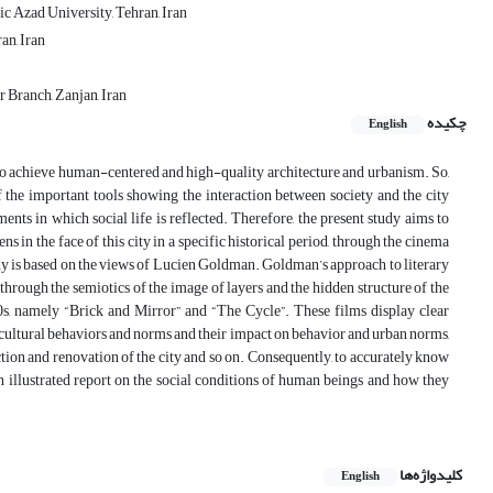
ic Azad University, Tehran, Iran
an, Iran
r Branch, Zanjan, Iran
چکیده
English
to achieve human-centered and high-quality architecture and urbanism. So,
of the important tools showing the interaction between society and the city
nts in which social life is reflected. Therefore, the present study aims to
ns in the face of this city in a specific historical period, through the cinema
tudy is based on the views of Lucien Goldman. Goldman’s approach to literary
 through the semiotics of the image of layers and the hidden structure of the
70s, namely “Brick and Mirror” and “The Cycle”. These films display clear
o-cultural behaviors and norms and their impact on behavior and urban norms,
uction and renovation of the city and so on. Consequently, to accurately know
n illustrated report on the social conditions of human beings and how they
کلیدواژه‌ها
English