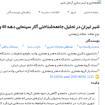
صفحه اصلی
مرور
اطلاعات نشریه
راهنمای نویسندگان
شهر تهران در تحلیل جامعه‌شناختی آثار سینمایی دهه 40 و 50 با تأکید بر فیلم‌های خشت و آینه و دایره مینا
نوع مقاله : مقاله پژوهشی
نویسندگان
4
3
2
1
سمیه روانشادنیا
مصطفی مختاباد امریی
داراب دیبا
سیامک پناهی
1
دانشجوی دکتری معماری، دانشکده هنر و معماری، واحد علوم و تحقیقات، دانشگاه آز
2
استاد ادبیات نمایشی، دانشکده هنر و معماری، دانشگاه تربیت‌مدرس، تهران، ایرا
3
استاد گروه معماری، دانشکده هنر و معماری، دانشگاه خاتم، تهران، ایران
4
استادیار گروه معماری، دانشکده هنر و معماری، دانشگاه آزاد اسلامی، واحد ابهر، زن
10.22034/aaud.2020.90591.1225
چکیده
اهمیت شناخت انسان، جامعه و آگاهی از نحوه تعامل آن‌ها با فضاهای شهری برای
بر آن شد تا از دریچه سینما به‌عنوان یکی از ابزارهای مهمی که تعامل جامعه و
تئوری «بازتاب» در جامعه‌شناسی سینما به فیلم‌ها به مثابه سندهایی می‌نگرد که