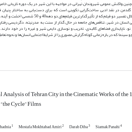
همچنین واکنش عمومی شهروندان تهرانی در مواجهه با این شهر در یک دوره تاریخی خاص
ه مبتنی بر آراء لوسین گلدمن1 بوده است. روش گلدمن در نقد ادبی ساخت‌گرایی تکوینی است که برای دست‌یابی به ساختار پن
نشانه‌شناسی تصویر لایه‌ها و ساختار پنهان متن به‌دست می‌آید. این مقاله از خلال تفسیر دو فیلم که از تأثی
 انسان در شهر، تناقص‌های جامعه در حال گذار از سنت به مدرنیته، دگردیسی رفتار
 نو، ناپایداری فضاهای کالبدی، تخریب و نوسازی دایمی شهر و غیره را در خود دارند. 
ینما که در بازه زمانی کوتاه گزارش مصوری را از شرایط اجتمایی انسان‌ها و نحوه تعامل 
l Analysis of Tehran City in the Cinematic Works of the
 “the Cycle” Films
1
2
3
4
hadnia
Mostafa Mokhtabad Amiri
Darab Diba
Siamak Panahi