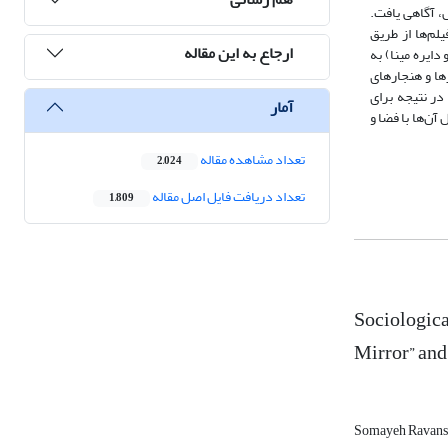
، آگاهی یافت.
هان فیلم‌ها از طریق
ارجاع به این مقاله
رگذارترین فیلم‌های دو دهه‌40 و 50 شمسی (خشت و آینه و دایره مینا) به
ها و هنجارهای
در نتیجه برای
آمار
آن‌ها با فضا و
تعداد مشاهده مقاله
2,024
تعداد دریافت فایل اصل مقاله
1,809
Sociologica
Mirror” and
Somayeh Ravans