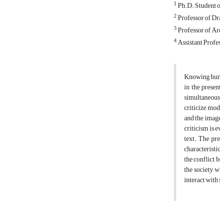
1
Ph.D. Student of
2
Professor of Dra
3
Professor of Arc
4
Assistant Profes
Knowing human
in the presen
simultaneousl
criticize mode
and the image
criticism is 
text. The pr
characteristi
the conflict 
the society w
interact with 