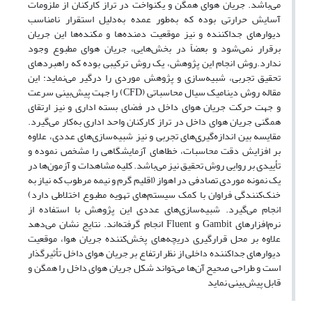
می‌باشد. جریان هوای همگن و یکنواخت در تراز کارکنان از ملزومات
آسایش حرارتی بوده که به‌طور عمده به‌دلیل استقرار نامناسب
دیوارهای جداکننده و نیز موقعیت دمنده‌ها و مکنده‌ها این جریان
برقرار نمی‌شود و بعضاً در بخش‌هایی، جریان هوای مطبوع وجود
ندارد.روش انجام این پژوهش، یک روش ترکیبی بوده که راهبردهای
تحقیق تجربی، شبیه‌سازی و پژوهش موردی را درگیر می‌نماید: این
مقاله روش دینامیک سیال محاسباتی (CFD) را جهت پیش‌بینی سرعت
و جهت حرکت جریان هوای داخل در فضای بسته اداری و نیز ارتقای
همگنی جریان هوای داخل در تراز کارکنان واحد اداری به‌کار می‌گیرد.
مقایسه بین اندازه‌گیری‌های تجربی و نیز شبیه‌سازی‌های عددی، علاوه
بر افزایش دقت محاسبات، خطاهای آزمایشگاهی را مشخص نموده و
تأییدی بر روایی روش تحقیق نیز می‌باشد. کلیه مشاهدات و آزمون‌ها در
یک نمونه موردی تصادفی در اهواز (اقلیم گرم و نیمه مرطوب که نیاز به
خنک‌کنندگی فراوان با کمک سیستم‌های تهویه مطبوع اختلاطی دارد)
انجام می‌گیرد. شبیه‌سازی‌های عددی این پژوهش با استفاده از
نرم‌افزارهای Gambit و Fluent انجام گرفته‌اند. نتایج نشان می‌دهد
علاوه بر محل قرارگیری دریچه‌های پخش‌کننده جریان هوا، موقعیت
دیوارهای جداکننده داخلی از نظر ارتفاع بر جریان هوای داخل تأثیرگذار
است و طراحی صحیح آن‌ها می‌تواند شکل جریان هوای داخل را همگن و
قابل پیش‌بینی نماید