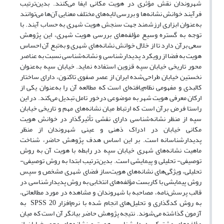
شهروندان نقش مؤثری در هویت مکانی ایفا می‌کنند. بدین‌ترتیب
فرآیند خوانش نشانه‌ها و بررسی لایه‌های مختلف معنایی آن‌ها می‌توانند
به‌عنوان ابزاری ارزشمند جهت سنجش هویت شهری به حساب آیند. با
توجه به گستره وسیع مؤلفه‌های بررسی هویت شهری، این پژوهش
سعی بر‌آن دارد تا از خلال خوانش نشانه‌های شهری و به‌تبع آن احساس
هویت به فضا از رویکرد پدیدارشناسی و نشانه‌شناسی نسبت به عناصر
محور تاریخی خیابان سپه قزوین استفاده‌ نماید. خیابان سپه به‌عنوان
نخستین خیابان طراحی‌شده ایران از عصر صفوی تاکنون، دارای ساختار
کالبدی و مفهومی نظام‌یافته‌ای ‌است که مطالعه آن ‌را به‌عنوان یکی از
ارکان معرفی هویت شهر به موضوعی درخور تامل تبدیل می‌کند. در این
راستا فرض برآن است که ارتباط میان نشانه‌های مهم و تاریخی خیابان
سپه از منظر نشانه‌شناسی دارای نقشی تأثیرگذار در خوانش هویت
مکانی خیابان در ادراک ذهنی و عینی شهروندان از منظر
پدیدارشناسانه‌ است. بر این اساس هدف پژوهش حاضر، شناخت
ماهیت نشانه‌های شهری خیابان سپه در رابطه با هویت آن به روش
توصیفی- تحلیلی و پیمایشی است. بدین‌ترتیب ابتدا به روش توصیفی-
تحلیلی، ویژگی‌های‌ نشانه‌های هویت‌ساز فضای شهری مشخص و سپس
روش پیمایشی با کاربست مؤلفه‌های انتخابی به روش پدیدارشناسی در
قالب پرسش‌نامه، مصاحبه با شهروندان و مشاهده در مورد مطالعاتی،
به روش کدگذاری و تحلیل‌‌های انجام شده با نرم‌افزار SPSS 20 به
آزمون گذاشته می‌شوند. نتیجه پژوهش حاضر بیانگر آن است که میان
مؤلفه‌های مشترک پدیدارشناسی هویت و نشانه‌های محور خیابان از