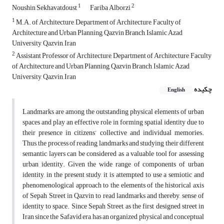
1
2
Noushin Sekhavatdoust
Fariba Alborzi
1
M.A. of Architecture, Department of Architecture, Faculty of
Architecture and Urban Planning, Qazvin Branch, Islamic Azad
University, Qazvin, Iran
2
Assistant Professor of Architecture, Department of Architecture, Faculty
of Architecture and Urban Planning, Qazvin Branch, Islamic Azad
University, Qazvin, Iran
چکیده
English
Landmarks are among the outstanding physical elements of urban
spaces and play an effective role in forming spatial identity due to
their presence in citizens’ collective and individual memories.
Thus, the process of reading landmarks and studying their different
semantic layers can be considered as a valuable tool for assessing
urban identity. Given the wide range of components of urban
identity, in the present study, it is attempted to use a semiotic and
phenomenological approach to the elements of the historical axis
of Sepah Street in Qazvin to read landmarks and thereby, sense of
identity to space. Since Sepah Street, as the first designed street in
Iran since the Safavid era, has an organized physical and conceptual