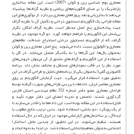
معماری بوم شناسی رین و کوئن (2007) است. این مقاله ساختاری
پارامتریک را بر مبنای الگوریتم‌های ریاضی و نظریه گراف‌ها پیشنهاد
می‌دهد تا به ارزیابی و نقد پروژه‌های معماری بپردازد. از نوآوری‌های این
مقاله طراحی یک الگوریتم جستجوی درختی و تکمیل آن با نظریه گراف
جهت پیاده‌سازی پنج اصل مدنظر است. نظریه گراف امکان تکرار
بی‌شمار این الگوریتم را فراهم خواهد آورد. دو گره موجود در نظریه
گراف، که از الگوریتم جستجوی درختی استخراج شده‌اند، نظام‌های
معماری و اکولوژی نسبت داده می‌شوند. پنج اصل معماری رین و کوئن
به‌عنوان یال‌ها، این گره‌ها را به یکدیگر متصل می‌نماید. در کل با
استفاده از این الگوریتم و گراف‌های مشتق از آن می‌توان خروجی‌های
مورد نظر را در قالب نمودار‌های مستقل و مختلف نشان داد. برنامه
کامپوتری گفی1 به‌عنوان یکی از برنامه‌های تحلیل و طراحی گراف در این
تحقیق مورد استفاده قرار می‌گیرد. جهت آزمایش الگوریتم بر روی
معماری معاصر ایران، داده‌ها با بررسی طراحی‌های صورت گرفته توسط
طراحان معماری عضو دفتر شماره 352 نظام مهندسی استان فارس
گردآوری شدند. تخصص و تجربه اعضای این دفتر مورد تأیید و
قابل‌استفاده در این مقاله بوده است. این داده‌ها ما را قادر می‌سازند تا
از یک رویکرد «دو بخشی» استفاده شود. بدین ترتیب نتایج مطلوب یا
ایده‌آل، بر ساختمان‌های آپارتمانی موجود در ایران که در حال استفاده
هستند، تنظیم می‌شوند. در این تحقیق، از چندین عامل (ساختار)
اجتماعی به‌عنوان مفاهیم انتخابی استفاده شد. در ابتدا به نحوه ایجاد و