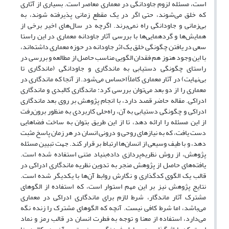
است، مسئله لزوم جاودانگی در معماری معاصر است. بسیاری از آثاری
که خلق می‌شوند، حتی اگر در یک مقطع زمانی پذیرفته شوند، به
بی‌زمانی و جاودانگی راه نمی‌برند. اگرچه در سال‌های اخیر برخی از
همایش‌ها و گردهمایی‌ها با بررسی آثار جاودانه معماری در این راستا
سعی در یافتن چگونگی خلق یک اثر جاودانه در حوزه معماری داشته‌اند،
با این وجود هنوز هم فقدان الگویی مناسب حاصل از مطالعه و بررسی در
راستای چگونگی دستیابی به ماندگاری و جاودانگی (ماندگاری تا
بی‌نهایت) در آثار معماری کاملاً احساس می‌شود. از آنجا که ماندگاری در
معماری را از دو بعد می‌توان بررسی کرد: ماندگاری کالبدی و ماندگاری
ادراکی. مقاله حاضر قصد دارد، با انجام پژوهش بر روی بعد ‌ماندگاری
ادراکی‌ و چگونگی دستیابی به آن، راه‌حلی کاربردی به منظور برون‌رفت
از این مسئله را ارائه دهد، تا از این طریق بتوان به ساخت فضاهایی
دست یافت، که به نیازهای روحی و درونی انسان در هر زمان پاسخ مثبت
دهد، و با طیف وسیعی از انسان‌ها ارتباط بر قرار کند. جهت تبیین مسئله
پژوهش، از روش نظریه‌پردازی داده‌بنیاد متنی استفاده شده است.
یافته‌های حاصل از پژوهش منجر به تدوین نظریه ماندگاری ادراکی در
قالب یک الگوی کدگذاری و نگارش روابط آن‌ها با یکدیگر شده است.
نتایج پژوهش نیز بر این مهم استوار است، که استفاده از الگوهای
مشترک آثار ماندگار، شرط لازم برای ماندگاری ادراکی در معماری
می‌باشد، اما شرط کافی نیست. آنچه که الگوهای مشترک را زنده نگه
می‌دارد، استفاده از معنا و توجه به فطرت انسان در قالب رمز و نماد