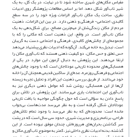
مقیاس مکان‌های شهری ساخته شود تا در نهایت، در یک کل، به یک
شهر تاب‌آور شکل دهد. اما بر اساس مطالعات پژوهشگر روی ادبیات
نظری، ساخت یک مکان تاب‌آور الزامات ویژه خود را در سه سطح
کالبدی، اجتماعی- ‌فرهنگی و ذهنی دارد. در بین این الزامات، ذهنیت
مردم از مکان زندگی‌شان از مهم‌ترین مصالح، برای شکل‌دهی به یک
مکان تاب‌آور است. در واقع، این ذهنیت است که مکانی را که با
مجموعه‌ای از چالش‌های کالبدی، فرهنگی و اجتماعی دست به گریبان
است، تبدیل به خانه می‌کند. آن‌گونه که ادبیات نظری پیشنهاد می‌دهد
حس تعلق و حس مکان، دو کیفیت ذهنی هستند که تاب‌آوری مکان را
ارتقا می‌دهند. این پژوهش به دنبال آزمون این موارد در یکی از
همسایگی‌های محدوده تاریخی عودلاجان است که با وجود چالش‌های
اجتماعی و فرهنگی روزمره، عده‌ای از ساکنین قدیمی همچنان آن را خانه
خود می‌دانند. از طریق بررسی ذهنیت این افراد و تحلیل تجربه زیسته
آن‌ها از این همسایگی، روشن شد که عوامل ذهنی دیگری نیز به
تاب‌آوری این اجتماعات یاری می‌رسانند. این پژوهش در تلاش برای
پاسخ دادن به سؤالی ‌است که حول چگونگی مواجهه با بافت تاریخی
عودلاجان شکل گرفته است و به نظر می‌رسد مدت‌هاست بی‌جواب
مانده است؛ محدوده‌ای که به نظر می‌رسد با وجود تمام تلاش‌های
طراحی، برنامه‌ریزی و مدیریت شهری، حدود سی سال است که در پشت
سر گذاشتن بحران‌های هرروزه‌اش چندان موفق نبوده است. از این
گذشته، بدنه ادبیات نظری داخلی نیز، کمتر به موضوع تاب‌آوری مکان و
الزامات آن، پرداخته است و فراهم نمودن زمینه‌ای برای شروع