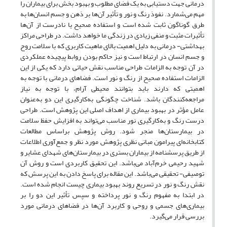
درمانی جهت دستیابی به یک فضای مطلوب و بهبود بخش برای بیماران را
مهم می‌شمارد. نفوذ رنگ و نور و تأثیر آن‌ها بر ذهن و جسم انسان‌ها به
طرق گوناگون ثابت شده است و استفاده صحیح یا نادرست از آن‌ها
تأثیرات مثبت و منفی زیادی در زندگی ما خواهد داشت. در طراحی مراکز
بهداشتی- درمانی به دلیل اهمیت بالای ماهیت کاربری که با سلامت روح
و جسم انسان در ارتباط است و نیز حاکم بودن روابط پیچیده عملکردی
در آن توجه به الزامات طراحی مناسب نقش حیاتی دارد که یکی از این
الزامات استفاده صحیح از رنگ و نور است. فضاهای درمانی با توجه به
اهمیتی که دارند باید بتوانند محیطی آرام، با توجه به نیاز
مراجعه‌کنندگان باشد. شناخت چگونگی به‌کارگیری این دو به‌‌عنوان
عامل مؤثر در بهبود بیماری از اهداف اصلی این پژوهش است. طراحی
درست رنگ و به‌کارگیری نور مناسب می‌تواند به افزایش حفظ سلامت
در بیمارستان‌ها منجر شود. روش پژوهش براساس مطالعات
کتابخانه‌ای پیرامون مبانی نظری پژوهش مورد نظر و جمع‌آوری اطلاعات
از طریق پرسشنامه از بیماران بستری در بیمارستان‌های شهدای عشایر و
شهید رحیمی خرم‌آباد می‌باشد. این تحقیق کاربردی است و روش آن
توصیفی- تحقیقی می‌باشد. این مقاله برای پاسخ دادن به این پرسش که
نقش رنگ و نور در تسریع روند بهبود بیماری چیست انجام شده است.
در ابتدا به مفهوم رنگ و نور پرداخته و سپس تأثیر این دو را بر
بیماری‌های جسمی و روحی و کاربرد آن‌ها در فضاهای درمانی مورد
بررسی قرار می‌گیرد.