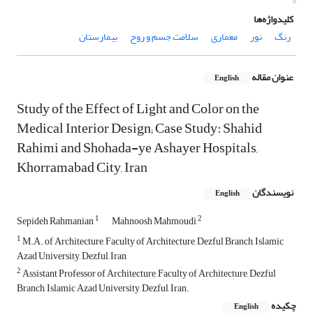
کلیدواژه‌ها
رنگ
نور
معماری
سلامت جسم و روح
بیمارستان
عنوان مقاله
English
Study of the Effect of Light and Color on the
Medical Interior Design; Case Study: Shahid
Rahimi and Shohada-ye Ashayer Hospitals,
Khorramabad City, Iran
نویسندگان
English
1
2
Sepideh Rahmanian
Mahnoosh Mahmoudi
1
M.A. of Architecture, Faculty of Architecture, Dezful Branch, Islamic
Azad University, Dezful, Iran
2
Assistant Professor of Architecture, Faculty of Architecture, Dezful
Branch, Islamic Azad University, Dezful, Iran.
چکیده
English