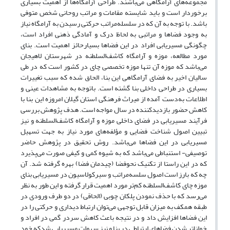
مجموعه‌های آرامگاهی می‌باشند. طراحی آرامگاه‌ها از اهمیت بسیاری
برخوردار است و باید شایسته مقامات و مراتب روحانی شخص متوفی
باشد. با توجه به آن که در سلسله‌مراتب حرکتی رسیدن به آرامگاه نیاز
به وجود فضاها و مراتبی به لحاظ درک و آمادگی ذهنی افراد است،
چگونگی مسیریابی افراد در این فضاها بسیارحائز اهمیت است. بنای
مورد مطالعه، موزه و آرامگاه کاشف‌السلطنه در شهرستان لاهیجان
می‌باشد که موزه آن تنها موزه‌ تخصصی چای در کشور است که در طی
سالیان اخیر به فضای آرامگاهی این بنا، الحاق شده که سبب تغییرات
بسیاری در طراحی داخلی بنا گشته است. باتوجه به مشاهدات عینی و
اطلاعات به‌دست آمده از میراث فرهنگی استان گیلان امروزه این بنا با
کاهش حضور بازدیدکننده در سال مواجه است. هدف پژوهش بررسی
فرآیند مسیریابی در فضای داخلی موزه و آرامگاه کاشف‌السلطنه و نیز
تبیین اصول شناخت فضایی و مؤلفه‌های مورد نیاز به جهت تسهیل
مسیریابی در این فضاها می‌باشد. روش تحقیق در پژوهش حاضر
توصیفی- استنباطی می‌باشد که به شیوه کمی و کیفی صورت می‌پذیرد
که در این راستا از تکنیک نحوفضا (چیدمان فضا) بهره گرفته شد. آن
چه که بارز است اصول سلسه‌مراتب و سیرکولاسیون در مسیریابی بنای
موزه چای کاشف‌السلطنه کم‌تر مورد اهمیت قرار گرفته و این طور به نظر
می‌رسد که با حذف نمودن پلکان چوبی (الحاقی) در دو طرف ورودی در
طبقه همکف به میزان قابل توجهی می‌توان ارتباط دیداری و حرکتی را در
این فضاها افزایش داد و در نتیجه باعث کاهش سردر گمی در افراد و
خوانا‌تر شدن فضاهای ارتباطی در بنا و نیز سهولت مسیریابی شدکه خود