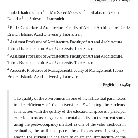
English
1
2
nasibeh badri benam
Mir Saeed Moosavi
Shabnam Akbari
3
4
Namdar
Soleyman Iranzadeh
1
Ph.D. Candidate of Architecture, Faculty of Art and Architecture, Tabriz
Branch, Islamic Azad University, Tabriz, Iran
2
Assistant Professor of Architecture, Faculty of Art and Architecture,
Tabriz Branch, Islamic Azad University, Tabriz, Iran
3
Assistant Professor of Architecture, Faculty of Art and Architecture,
Tabriz Branch, Islamic Azad University, Tabriz, Iran
4
Associate Professor of Management, Faculty of Management, Tabriz
Branch, Islamic Azad University, Tabriz, Iran
چکیده
English
The quality of the environment is one of the influential parameters
in the efficiency of the universities. Evaluating the students’
satisfaction with the quality of the educational space is a principal
criterion in measuring environmental quality. In the current study,
using the post-occupancy method, as one of the valid methods in
evaluating the artificial spaces, these factors were investigated
among the students in the faculty of art and architecture of the