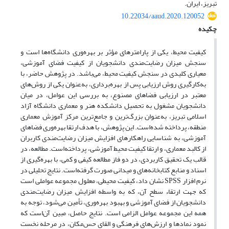
تبریز، ایران.
10.22034/aaud.2020.120052
چکیده
کیفیت محیط، یکی از پارامترهای مؤثر بر بهره‌وری دانشگاه‌ها است و
سنجش میزان رضایت‌مندی دانشجویان از کیفیت فضای آموزشی،
معیاری کلیدی در سنجش کیفیت محیط، می‌باشد. در پژوهش حاضر، با
به‌کارگیری روش ارزیابی پس از بهره‌برداری، به‌عنوان یکی از روش‌های
معتبر در ارزیابی فضاهای مصنوع، به بررسی این عوامل، در میان
دانشجویان مشغول به تحصیل دانشکده هنر و معماری دانشگاه آزاد
اسلامی تبریز، به‌عنوان بزرگ‌ترین و جامع‌ترین مرکز آموزش معماری
منطقه، پرداخته شده‌است. این پژوهش، با هدف ارتقا بهره‌وری فضاهای
آموزشی، به شناسایی راهکارهای افزایش میزان رضایت‌مندی کاربران
از کالبد معماری، و ارتقا کیفیت محیط آموزشی، پرداخته‌است. مطالعه، در
قالب یک تحقیق کاربردی، در دو فاز مطالعه کیفی و کمی، با بهره‌گیری از
اسناد و منابع کتابخانه‌‌های و میدانی صورت گرفته‌است. نتایج تحلیلی در
نرم افزار SPSS نشان داد، کیفیت محیطی، معلول مجموعه عواملی است
که جهت ارتقاء سطح آن، که به واسطه افزایش میزان رضایت‌مندی
دانشجویان از فضای آموزشی و بهبود بهره‌وری، تأمین می‌شود، توجه به
همه این مجموعه عوامل الزامی‌ است. نتایج حاصل، مبین آن‌است که
نمود نمادها و ارزش‌های فرهنگی و القای حس‌مکان، در مرحله نخست