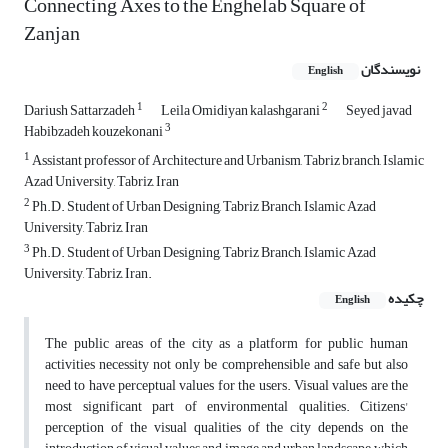
Connecting Axes to the Enghelab Square of
Zanjan
نویسندگان
English
1
2
Dariush Sattarzadeh
Leila Omidiyan kalashgarani
Seyed javad
3
Habibzadeh kouzekonani
1
Assistant professor of Architecture and Urbanism, Tabriz branch, Islamic
Azad University, Tabriz, Iran
2
Ph.D. Student of Urban Designing, Tabriz Branch, Islamic Azad
University, Tabriz, Iran
3
Ph.D. Student of Urban Designing, Tabriz Branch, Islamic Azad
University, Tabriz, Iran.
چکیده
English
The public areas of the city as a platform for public human
activities necessity not only be comprehensible and safe but also
need to have perceptual values for the users. Visual values are the
most significant part of environmental qualities. Citizens'
perception of the visual qualities of the city depends on the