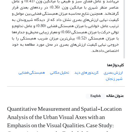
می‌باشد و عامل فضای سبز و طبیعی با میانگین وزن (0.41) و عامل
عناصر منظر شهری با میانگین وزن (0.36) در رده‌های بعدی قرار
گرفته‌اند. همچنین نتایج محاسبه میزان همبستگی فضایی بین عوامل و
کیفیت نهایی ارزش‌های بصری نشان داد که از دیدگاه شهروندان به
ترتیب عامل خوانایی با میزان همبستگی فضایی (0.80) و عامل تداوم و
توالی حرکت با میزان همبستگی (0.66) و معیار زیبایی محیطی و جداره‌ها
با میزان همبستگی (0.52) بیش‌ترین میزان ضریب همبستگی را با
خروجی نهایی کیفیت ارزش‌های بصری در محل مورد مطالعه به خود
اختصاص داده‌اند.
کلیدواژه‌ها
ارزش بصری
کریدورهای دید
تحلیل مکانی
همبستگی فضایی
شهر زنجان
عنوان مقاله
English
Quantitative Measurement and Spatial-Location
Analysis of the Urban Visual Axes with an
Emphasis on the Visual Qualities; Case Study: