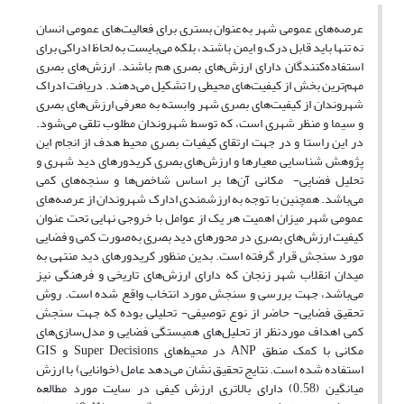
عرصه‌های عمومی شهر به‌عنوان بستری برای فعالیت‌های عمومی انسان
نه تنها باید قابل درک و ایمن باشند، بلکه می‌بایست به لحاظ ادراکی برای
استفاده‌کنندگان دارای ارزش‌های بصری هم باشند. ارزش‌های بصری
مهم‌ترین بخش از کیفیت‌های محیطی را تشکیل می‌دهند. دریافت ادراک
شهروندان از کیفیت‌های بصری شهر وابسته به معرفی ارزش‌های بصری
و سیما و منظر شهری است، که توسط شهروندان مطلوب تلقی می‌شود.
در این راستا و در جهت ارتقای کیفیات بصری محیط هدف از انجام این
پژوهش شناسایی معیارها و ارزش‌های بصری کریدورهای دید شهری و
تحلیل فضایی- مکانی آن‌ها بر اساس شاخص‌ها و سنجه‌های کمی
می‌باشد. همچنین با توجه به ارزشمندی ادارک شهروندان از عرصه‌های
عمومی شهر میزان اهمیت هر یک از عوامل با خروجی نهایی تحت عنوان
کیفیت ارزش‌های بصری در محورهای دید بصری به‌صورت کمی و فضایی
مورد سنجش قرار گرفته است. بدین منظور کریدورهای دید منتهی به
میدان انقلاب شهر زنجان که دارای ارزش‌های تاریخی و فرهنگی نیز
می‌باشد، جهت بررسی و سنجش مورد انتخاب واقع شده است. روش
تحقیق فضایی- حاضر از نوع توصیفی- تحلیلی بوده که جهت سنجش
کمی اهداف موردنظر از تحلیل‌های همبستگی فضایی و مدل‌ساز‌ی‌های
مکانی با کمک منطق ANP در محیط‌های Super Decisions و GIS
استفاده شده است. نتایج تحقیق نشان می‌دهد عامل (خوانایی) با ارزش
میانگین (0.58) دارای بالاتری ارزش کیفی در سایت مورد مطالعه