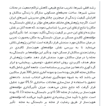
رشد افقی شهرها، تخریب منابع طبیعی، کاهش تراکم جمعیت در محلات
سنتی شهرها، ساخت محیط‌های مسکونی سازگار با زندگی ساکنان و
افزایش کیفیت زندگی از مهم‌ترین چالش‌های مدیریتی شهرهای ایران
است. اگرچه پژوهش‌های مختلف متغیرهای مؤثر بر ارتقای دلبستگی به
مکان یا نتایج ارتقای این حس را شناسایی نمودند، که همه آنان بر نقش
سازنده ارتقای این حس بر کیفیت زندگی تأکید نمودند. اما، تأثیرگذاری
مؤلفه‌های کالبدی مسکن بر میزان دلبستگی به مکان به‌صورت تجربی
در میان ساکنان مورد سنجش قرار نگرفته است. لذا این پژوهش تلاش
می‌نماید تا به بررسی نقش مؤلفه‌های هویت‌ساز کالبدی در
رضایت‌مندی ساکنان از مسکن خود، و تأثیر این مؤلفه‌ها بر دلبستگی به
محله را در میان ساکنان، مورد سنجش قرار دهد. ماهیت پژوهش از
منظر هدف، کاربردی، روش انجام تحقیق، «توصیفی ـ پیمایشی» و ابزار
گردآوری داده‌ها نیز مبتنی بر پرسشنامه است. جامعه آماری شامل کلیه
ساکنان محله آقازمان بوده است و نمونه آماری شامل 300 نفراز ساکنین
می باشد که به شیوه نمونه‌گیری تصادفی انتخاب شدند. داده‌های
تحقیق با استفاده از مدل‌سازی معادلات ساختاری (PLS) مورد تحلیل
قرار گرفت که نتایج نشان می‌دهند، میزان تأثیرگذاری مؤلفه‌های
هویت‌ساز بر رضایت از محله (0.58) و بر دلبستگی به محله (0.15) بوده
است. نتایج با تأیید مدل پیشنهادی تحقیق تأیید می‌کنند که مؤلفه‌های
هویت‌ساز از طریق رضایت از محله بر دلبستگی به محله تأثیر