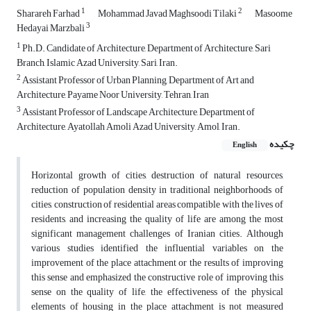
1
2
Sharareh Farhad
Mohammad Javad Maghsoodi Tilaki
Masoome
3
Hedayai Marzbali
1
Ph.D. Candidate of Architecture, Department of Architecture, Sari
Branch, Islamic Azad University, Sari, Iran.
2
Assistant Professor of Urban Planning, Department of Art and
Architecture, Payame Noor University, Tehran, Iran
3
Assistant Professor of Landscape Architecture, Department of
Architecture, Ayatollah Amoli Azad University, Amol, Iran.
چکیده
English
Horizontal growth of cities, destruction of natural resources,
reduction of population density in traditional neighborhoods of
cities, construction of residential areas compatible with the lives of
residents, and increasing the quality of life are among the most
significant management challenges of Iranian cities. Although
various studies identified the influential variables on the
improvement of the place attachment or the results of improving
this sense and emphasized the constructive role of improving this
sense on the quality of life, the effectiveness of the physical
elements of housing in the place attachment is not measured