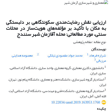
ارزیابی نقش رضایت‌مندی سکونتگاهی بر دلبستگی
به مکان با تأکید بر مؤلفه‌های هویت‌ساز در محلات
سنتی، مورد مطالعاتی: محله آقازمان شهر سنندج
نوع مقاله : مقاله پژوهشی
نویسندگان
2
1
شراره فرهاد
محمد جواد مقصودی تیلکی
معصومه هدایتی
3
مرزبالی
1
دانشجوی دکتری معماری، گروه معماری، واحد ساری، دانشگاه آزاد اسلامی،
ساری، ایران.
2
استادیار گروه شهرسازی، دانشکده هنر و معماری، دانشگاه پیام نور، تهران،
ایران
3
استادیار گروه معماری، دانشکده فنی و مهندسی، دانشگاه آزاد اسلامی آیت
الله آملی، آمل، ایران.
10.22034/aaud.2019.163953.1760
چکیده