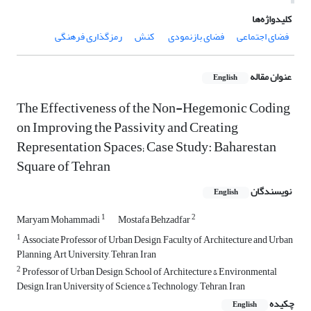
کلیدواژه‌ها
فضای اجتماعی
فضای بازنمودی
‌ کنش
رمزگذاری فرهنگی
عنوان مقاله
English
The Effectiveness of the Non-Hegemonic Coding
on Improving the Passivity and Creating
Representation Spaces; Case Study: Baharestan
Square of Tehran
نویسندگان
English
1
2
Maryam Mohammadi
Mostafa Behzadfar
1
Associate Professor of Urban Design, Faculty of Architecture and Urban
Planning, Art University, Tehran, Iran
2
Professor of Urban Design, School of Architecture & Environmental
Design, Iran University of Science & Technology, Tehran, Iran
چکیده
English