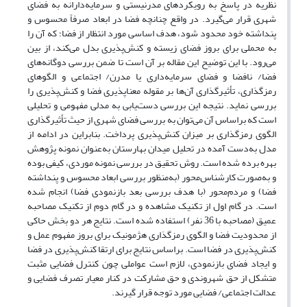
نظریه در پاسخ به رویکردهای مدرنیستی و سرمایه‌دارانه به فضای
شهری قرار می‌گیرد. در واقع چنانچه فضا در ابعاد صرفاً محسوس و
پنداشته خود محدود شود، هدف اساسی مورد انتظار از فضا؛ که آن را
به محملی برای بروز فضای زیسته و کنش‌پذیری بدل می‌کند، از بین
می‌رود. با این توضیح این مقاله بر آن است تا ضمن بررسی دوگانه‌های
فضا/ نافضا و فضای سرمایه‌داری یا مدرن/ اجتماعی و الگوهای
رمزگذاری، تأثیرگذاری آن‌ها بر مقوله معناپذیری فضا و کنش‌پذیری را
بررسی نماید. نتیجه این بررسی دست‌یابی به مدلی مفهومی و تحلیلی
است که براساس آن می‌توان به بررسی فضای شهری از حیث تأثیرگذاری
الگوی رمزگذاری بر میزان کنش‌پذیری پرداخت. بنابراین در ادامه از
مدل به‌دست آمده در تحلیل میدان بهارستان به‌عنوان نمونه پژوهش
بهره برده شده است. روش تحقیق در بررسی نمونه‌ موردی، کیفی بوده
و به‌صورت کارشناس‌محور (به‌منظور بررسی ابعاد محسوس و پنداشته
فضا) و مردم‌محور (با هدف بررسی بعد بازنمودی فضا) انجام شده
است. در گام اول از تکنیک مشاهده و در گام دوم از تکنیک مصاحبه
عمیق (مصاحبه با 36 نفر) استفاده شده است. نتایج هر دو بخش حاکی
از محدودیت فضا و الگوی رمزگذاری هژمونیک برای بروز مفهوم عمل و
کنش‌پذیری در فضا است. براساس نتایج برای ارتقا کنش‌پذیری در فضا
و ایجاد فضای بازنمودی، لازم است عواملی چون کنترل فضایی مثبت
متشکل از حق شهروندی و حق مشارکت در کنار معیار تصرف فضایی و
عدالت اجتماعی/ فضایی مورد توجه قرار گیرند.