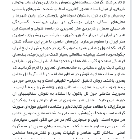
‌از ‌تاریخ شکل گرفت. سفالینه‌های منقوش به دلایلی چون فراوانی و توالی
تاریخی، از میان اسناد مصور آغازین، انتخاب شدند. شهرهای باستانی
چغامیش و تل باکون به‌عنوان نمونه‌های پژوهش جزو اولین شهرها و
محل‌های اسکان دوران نوسنگی در ایران می‌باشند. گستردگی
شاخه‏های محض و کاربردی هنر تصویری درجامعه‏ کنونی و اهمیت این
هنر در ایران از دیرباز تاکنون، ضرورت بازشناسی ریشه‏های تصویری
هنر ایران را معلوم می‌دارد. پژوهش حاضر، با طرح این مسأله شکل
گرفت که اصول و مبانی بصری ‌تصویرنگاری در دوره‏ پیش ‌از تاریخ ایران
چگونه بوده است. پیشینه مطالعاتی بسیار اندک در این زمینه، پهنه‌های
فرهنگی متعدد و کثرت یافته‌ها در محدوده‌ فلات ایران، ضرورت طراحی
روشی ثابت برای دستیابی به مشخصه‌های تصاویر را لازم گردانید که
تصاویر سفالینه‌های منقوش در مناطق مختلف، در قالب آن قابل تحلیل
بصری باشند. روش تحقیق، تحلیلی- تطبیقی است و به بررسی موردی
پهنه جنوب غربی با محوریت مناطقی چون چغامیش و پهنه فارس با
محوریت مناطقی چون تل باکون، با استناد به نقوش سفالینه‏های آن
دوره، می‌پردازد. تحلیل هنر تصویری از منظر طراحی و با رویکردی
فرم‏گرایانه با مطالعه‌ منابع کتابخانه‌ای و مشاهده‌ اشیای موزه‌ای صورت
گرفته است و هدف پژوهش، دستیابی به شاخصه‌های تصویری خاص
هر دوره است. اولین و مهم‌ترین گام در طراحی الگو، تعیین معیارهای
ثابت بررسی تصاویر هستند که با عنوان متغیرهای بصری در سه گروه
اصلی؛ ساختار کلی، عناصر و کیفیات بصری و نقش‌مایه‌ها مشخص
شده‌اند. در مراحل بعد، به تحلیل بصری تصاویر و تطبیق نتایج تحلیل‌ها