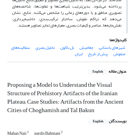
پرداخته می‌شود. بدین‌ترتیب شباهت‌ها و تفاوت‌ها، شاخصه‌های
تصویری مناطق و یا دوره‌های‌ زمانی را مشخص می‌کنند. نتایج، نشان
می‌دهد که تراکم نقوش، ساختار ترکیب‌بندی، حاشیه‌پردازی،
نقش‌مایه‌ها، عناصر و کیفیات بصری، معیارهای تمایز تصاویر هستند.
کلیدواژه‌ها
شهرهای باستانی
چغامیش
تل باکون
تحلیل بصری
سفالینه‌های
منقوش
پیش از تاریخ
ایران
عنوان مقاله
English
Proposing a Model to Understand the Visual
Structure of Prehistory Artifacts of the Iranian
Plateau; Case Studies: Artifacts from the Ancient
Cities of Choghamish and Tal Bakun
نویسندگان
English
1
2
Mahan Naji
pardis Bahmani