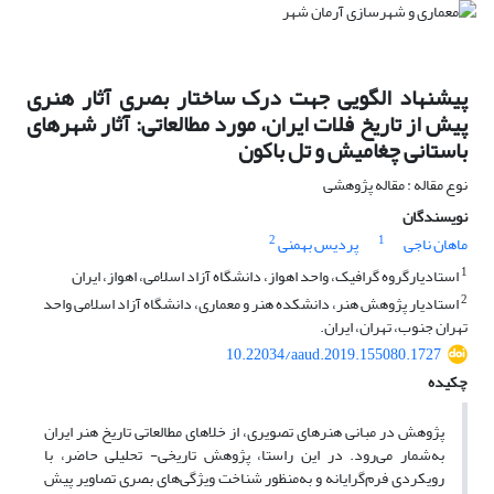
پیشنهاد الگویی جهت درک ساختار بصری آثار هنری
پیش از تاریخ فلات ایران، مورد مطالعاتی: آثار شهرهای
باستانی چغامیش و تل باکون
نوع مقاله : مقاله پژوهشی
نویسندگان
2
1
ماهان ناجی
پردیس بهمنی
1
استادیارگروه گرافیک، واحد اهواز، دانشگاه آزاد اسلامی، اهواز، ایران
2
استادیار پژوهش هنر، دانشکده هنر و معماری، دانشگاه آزاد اسلامی واحد
تهران جنوب، تهران، ایران.
10.22034/aaud.2019.155080.1727
چکیده
پژوهش در مبانی هنرهای تصویری، از خلاهای مطالعاتی تاریخ هنر ایران
به‌شمار می‌رود. در این راستا، پژوهش تاریخی- تحلیلی حاضر، با
رویکردی فرم‌گرایانه و به‌منظور شناخت ویژگی‌های بصری تصاویر پیش