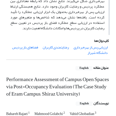
بهره‌برداری شکل می‌گیرند. نتایج نشان داد که رابطه معناداری بین
عملکرد پردیس و رضایت کاربران وجود دارد. نتایج همبستگی ارتباط
ارزیابی پس از بهره‌برداری به‌عنوان یک ابزار ارزیابی عملکرد را تأیید
کرده است. یافته‌ها نشان می‌دهد که شاخص‌ها و متغیرهای مورد
استفاده در ارزیابی سطح عملکرد فضای باز پردیس در تعیین سطح
رضایت کاربران در پردیس‌ها و امکانات دانشگاه اهمیت دارند.
کلیدواژه‌ها
ارزیابی پس از بهره‌برداری
رضایتمندی کاربران
فضاهای باز پردیس
دانشگاه شیراز
عنوان مقاله
English
Performance Assessment of Campus Open Spaces
via Post-Occupancy Evaluation (The Case Study
of Eram Campus, Shiraz University)
نویسندگان
English
1
2
3
Bahareh Rajaei
Mahmood Golabchi
Vahid Ghobadian