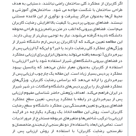
اگر کاربران از عملکرد کلی ساختمان راضی نباشند، دستیابی به هدف
طراحی ساختمان با شکست مواجه می شود. ساختمان‌های آموزشی و
محیط آن‌ها به‌عنوان مراکز پیشرفت و نوآوری از این قاعده مستثنی
نیستند. فضاهای بیرونی پردیس با کیفیت بالا افزایش رضایت کاربران
مهم است. فضاهای بیرونی که اغلب در متن برنامه‌ریزی و طراحی محوطه
دانشگاه نادیده گرفته می‌شوند، نیاز به توجهی بیش‌تر از پیش دارند.
این مطالعه تعیین می‌کند که آیا کاربران پردیس ارم دانشگاه شیراز از
ویژگی‌های عملکرد کلی رضایت دارند یا خیر؟ و این‌که آیا ارزیابی پس از
بهره‌برداری1 توسعه یافته می‌تواند به‌عنوان ابزاری برای ارزیابی عملکرد
در فضاهای بیرونی دانشگاه‌های شیراز استفاده شود یا خیر؟ ارزیابی با
استفاده از کاربران به‌عنوان معیار نشان می‌دهد که پتانسیل بهبود
عملکرد پردیس بسیار زیاد است. این مقاله یک چارچوب ارزیابی پس از
بهره‌برداری را ارائه می‌دهد که براساس رضایت کاربران، ویژگی‌های
عملکرد فضای باز را برای پردیس‌های دانشگاه و امکانات در شهر شیراز
در ایران فراهم می‌کند. اهداف پژوهش حاضر شناسایی مفهوم ارزیابی
پس از بهره‌برداری در رابطه با عملکرد پردیس، تعیین سطح عملکرد
فضاهای بیرونی و تعیین همبستگی بین عملکرد دانشگاه و سطح رضایت
کاربران است. روش این مطالعه اتخاذ یک رویکرد یکپارچه در فرآیند
ارزیابی با ترکیب شاخص‌ها و متغیرهای مربوطه مستخرج از مرور ادبیات
است. تمامی این ابعاد با استفاده از دو نظرسنجی (رتبه‌بندی متخصصان و
نظرسنجی رضایت کاربران) با استفاده از روش ارزیابی پس از