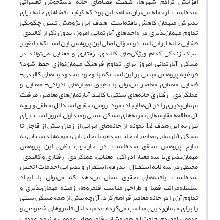
افزایش تراکم شهرها، کیفیت فضاهای خانه دستخوش تغییراتی
شده‌است؛ ازجمله می‌توان شاهد این بود که کیفیت فضاهای خانه برای
پذیرش میهمان کاهش یافته‌است. هدف این پژوهش تبیین چگونگی
تداوم مهمان‌پذیری در واحدهای آپارتمانی امروز، بدون تکرار کالبدی-
فضایی خانه ایرانی است؛ و سؤال اصلی این پژوهش این است که با تغییر
سبک زندگی کدام ویژگی‌های کالبدی، رفتاری و معنایی می‌تواند در
مسکن آپارتمانی امروز برای تداوم فرهنگ مهمان‌نوازی حفظ شود؟
فرضیه پژوهش مبتنی بر این است که با وجود محدودیت‌های کالبدی-
فضایی معماری معاصر می‌توان با تطبیق معیارهای ادراکی- معنایی و
عملکردی- رفتاری خانه‌های سنتی با کالبد آپارتمان‌های معاصر، ظرفیت
مهمان‌پذیری را در آن‌ها ایجاد نمود. روش تحقیق استدلال منطقی و رویه
آن مطالعه مقایسه‌ای نمونه‌های مسکن سنتی و متداول امروز است. برای
نیل به این هدف 12 نمونه از خانه‌های ایرانی از زمان پیش از قاجار تا
مسکن آپارتمانی معاصر انتخاب شده و با تحلیل این نمونه‌ها دستیابی به
نتایج پژوهش محقق شده‌است. در چارچوب نظری این پژوهش
مهمان‌پذیری با سه معیار ادراکی- معنایی، عملکردی- رفتاری و کالبدی-
محیطی در سه لایه استقبال- بدرقه، استقرار و پذیرایی (خدمات) تحلیل
شده‌است. یافته‌های تحقیق نشان می‌دهد که می‌توان با ایجاد
سلسله‌مراتب فضا و طراحی مناسب قلمروها، زمینه مهمان‌پذیری و
تداوم آن را در خانه معاصر فراهم کرد. آن‌چه بیش از همه مسکن سنتی
را برای مهمان‌پذیری مناسب می‌کرده عدم تداخل قلمروهای خصوصی و
عمومی (مفهوم خلوت) و همپوشانی قلمروهای عمومی و نیمه عمومی