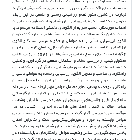
به‌منظور قضاوت در مورد مطلوبیت مداخلات یا اطمینان از درستی
تصمیمات برای اقدامات آتی، ضروری است. علی‌رغم گسترش این‌گونه
تجارب در کشور، هنوز نظام ارزشیابی رسمی و جامعی در این رابطه
تدوین نشده است. در طراحی و اجرای ارزشیابی‌ها، به‌منظور دستیابی به
اهداف موردنظر، حسب شرایط از الگوهای مختلفی استفاده می‌شود. با
توجه به این نکته، مقاله حاضر به این پرسش‌ها می‌پردازد که: تدوین
الگوی ارزشیابی متأثر از چه عواملی و چگونه میسر است؟ و الگوی
ارزشیابی متناسب با شرایط تجارب سازگارسازی بناهای تاریخی در ایران
چگونه است؟ برای پاسخ به این پرسش‌ها، در چارچوب روش تحلیل
محتوای کیفی، از بررسی اسناد و استدلال منطقی در گردآوری و تحلیل
داده‌ها استفاده شد. ادبیات حوزه ارزشیابی نشانگر آن است که انتخاب
راهکارهای مناسب و تدوین الگوی ارزشیابی وابسته به عواملی ناشی از
ماهیت موضوع و زمینه ارزشیابی است. در این مرحله مدل تعیین
راهکار با توجه به وضعیت‌های محتمل عوامل مؤثر ایجاد شد. در مرحله
بعد پس از شناسایی موقعیت‌های ارزشیابی در تجارب سازگارسازی
بناهای تاریخی و چالش‌های پیش روی آن به‌ویژه در شرایط ایران، وضعیت
عوامل مؤثر بر تعیین راهکارهای طراحی و اجرای ارزشیابی در هر
موقعیت موردبررسی قرار گرفت. بررسی‌ها نشان داد وضعیت برخی
عوامل وابسته به مورد و غیرقابل‌پیش‌بینی است و بنابراین امکان
پیشنهاد الگویی از پیش تعیین شده برای ارزشیابی‌ها‌ وجود ندارد. در
بخش نتیجه‌گیری بر اساس وضعیت عوامل، راهکارهای قابل‌استفاده در
هر موقعیت ارزشیابی در قالب یک چارچوب راهنما ارائه گردیده است