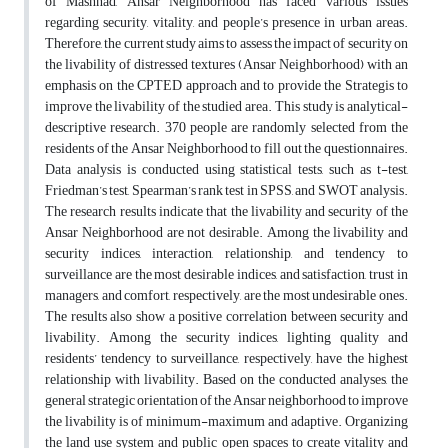
of Mashhad, Ansar Neighborhood has faced various issues
regarding security, vitality, and people’s presence in urban areas.
Therefore, the current study aims to assess the impact of security on
the livability of distressed textures (Ansar Neighborhood) with an
emphasis on the CPTED approach and to provide the Strategis to
improve the livability of the studied area. This study is analytical-
descriptive research. 370 people are randomly selected from the
residents of the Ansar Neighborhood to fill out the questionnaires.
Data analysis is conducted using statistical tests, such as t-test,
Friedman’s test, Spearman’s rank test in SPSS, and SWOT analysis.
The research results indicate that the livability and security of the
Ansar Neighborhood are not desirable. Among the livability and
security indices, interaction, relationship, and tendency to
surveillance are the most desirable indices, and satisfaction, trust in
managers, and comfort, respectively, are the most undesirable ones.
The results also show a positive correlation between security and
livability. Among the security indices, lighting quality and
residents’ tendency to surveillance, respectively, have the highest
relationship with livability. Based on the conducted analyses, the
general strategic orientation of the Ansar neighborhood to improve
the livability is of minimum-maximum and adaptive. Organizing
the land use system and public open spaces to create vitality and