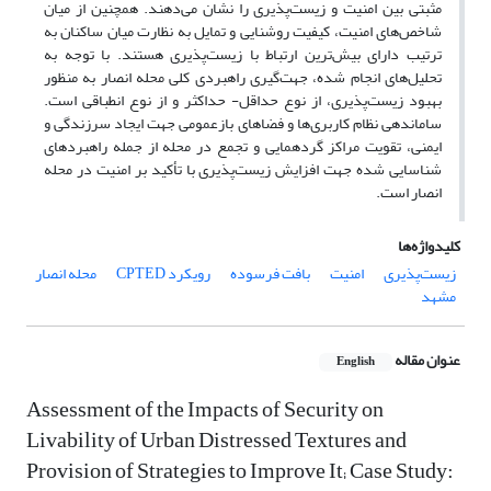
مثبتی بین امنیت و زیست‌پذیری را نشان می‌دهند. همچنین از میان
شاخص‌های امنیت، کیفیت روشنایی و تمایل به نظارت میان ساکنان به
ترتیب دارای بیش‌ترین ارتباط با زیست‌پذیری هستند. با توجه به
تحلیل‌های انجام شده، جهت‌گیری راهبردی کلی محله انصار به ‌منظور
بهبود زیست‌پذیری، از نوع حداقل- حداکثر و از نوع انطباقی است.
ساماندهی نظام کاربری‌ها و فضاهای بازعمومی جهت ایجاد سرزندگی و
ایمنی، تقویت مراکز گردهمایی و تجمع در محله از جمله راهبردهای
شناسایی شده جهت افزایش زیست‌پذیری با تأکید بر امنیت در محله
انصار است.
کلیدواژه‌ها
زیست‌پذیری
امنیت
بافت فرسوده
رویکرد CPTED
محله انصار
مشهد
عنوان مقاله
English
Assessment of the Impacts of Security on
Livability of Urban Distressed Textures and
Provision of Strategies to Improve It; Case Study: