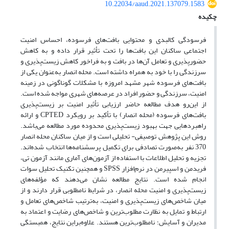
10.22034/aaud.2021.137079.1583
چکیده
فرسودگی کالبدی و محتوایی بافت‌های فرسوده، احساس امنیت
اجتماعی ساکنان این بافت‌ها را تحت تأثیر قرار داده و به کاهش
حضورپذیری و تعامل آن‌ها در بافت و به فراخور کاهش زیست‌پذیری و
سرزندگی را با خود به همراه داشته است. محله انصار به‌عنوان یکی از
بافت‌های فرسوده شهر مشهد امروزه با مشکلات گوناگونی در زمینه
امنیت، سرزندگی و حضور افراد در عرصه‌های شهری مواجه شده است.
از این‌رو هدف مطالعه حاضر ارزیابی تأثیر امنیت بر زیست‌پذیری
بافت‌های فرسوده (محله انصار) با تأکید بر رویکرد CPTED و ارائه
راهبردهایی جهت بهبود زیست‌پذیری محدوده مورد مطالعه می‌باشد.
روش این پژوهش توصیفی- تحلیلی است و از میان ساکنان محله انصار
370 نفر به‌صورت تصادفی برای تکمیل پرسشنامه‌ها انتخاب شده‌اند.
تجزیه و تحلیل اطلاعات با استفاده از آزمون‌های آماری مانند آزمون تی،
فریدمن و اسپیرمن در نرم‌افزار SPSS و همچنین تکنیک تحلیل سوات
انجام شده است. نتایج مطالعه نشان می‌دهند که مؤلفه‌های
زیست‌پذیری و امنیت محله انصار، در شرایط نامطلوبی قرار دارند و از
میان شاخص‌های زیست‌پذیری و امنیت، به‌ترتیب شاخص‌های تعامل و
ارتباط و تمایل به ‌نظارت مطلوب‌ترین و شاخص‌های رضایت و اعتماد به
مدیران و آسایش؛ نامطلوب‌ترین هستند. علاوه‌براین نتایج، همبستگی