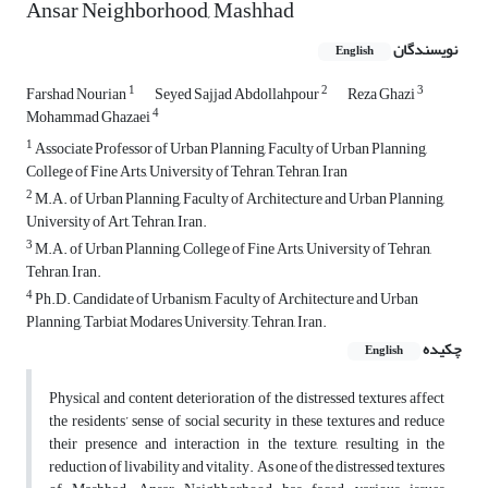
Ansar Neighborhood, Mashhad
نویسندگان
English
1
2
3
Farshad Nourian
Seyed Sajjad Abdollahpour
Reza Ghazi
4
Mohammad Ghazaei
1
Associate Professor of Urban Planning, Faculty of Urban Planning,
College of Fine Arts, University of Tehran, Tehran, Iran
2
M.A. of Urban Planning, Faculty of Architecture and Urban Planning,
University of Art, Tehran, Iran.
3
M.A. of Urban Planning, College of Fine Arts, University of Tehran,
Tehran, Iran.
4
Ph.D. Candidate of Urbanism, Faculty of Architecture and Urban
Planning, Tarbiat Modares University, Tehran, Iran.
چکیده
English
Physical and content deterioration of the distressed textures affect
the residents’ sense of social security in these textures and reduce
their presence and interaction in the texture, resulting in the
reduction of livability and vitality. As one of the distressed textures