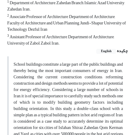
1
Department of Architecture, Zahedan Branch, Islamic Azad University,
Zahedan, Iran.
2
Associate Professor of Architecture, Department of Architecture,
Faculty of Architecture and Urban Planning, Jundi-Shapur University of
Technology, Dezful, Iran
3
Assistant Professor of Architecture, Department of Architecture,
University of Zabol, Zabol, Iran.
چکیده
English
School buildings constitute a large part of the public buildings and
thereby being the most important consumers of energy in Iran.
Considering the current construction conditions, reforming
construction and design methods seems to provide a lot of potential
for energy efficiency. Considering a large number of schools in
Iran, it is of special importance to carefully study such methods, one
of which is to modify building geometry factors, including
building orientation. In this study, a double-class school with a
simple plan, as a typical building pattern in hot arid regions of Iran,
is considered as a case study to accurately determine its optimal
orientation for six cities of Isfahan, Shiraz, Zahedan, Qom, Kerman,
and Yazd, as cities with over 500,000 people in the hot arid regions