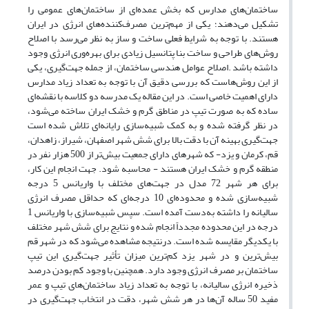
ساختمان‌های مدارس که بخش عمده‌ای از ساختمان‌های عمومی را
تشکیل می‌دهند؛ یکی از مهم‌ترین مصرف‌کننده‌های انرژی در ایران
هستند. با توجه به شرایط فعلی ساخت و ساز به نظر می‌رسد با اصلاح
روش‌های طراحی و ساخت بنا پتانسیل زیادی برای بهره‌وری انرژی وجود
داشته باشد .اصلاح عوامل هندسی ساختمان، از جمله جهت‌گیری، یکی
از این روش‌هاست که بررسی دقیق آن با توجه به تعداد زیاد مدارس
دارای اهمیت خاصی است. در این مقاله یک مدرسه دو کلاسه با نقشه‌ای
ساده که به صورت تیپ در مناطق گرم و خشک ایران ساخته می‌شود،
در نظر گرفته شده و به کمک شبیه‌سازی رایانه‌ای تلاش شده است
جهت‌گیری بهینه آن با دقت بالا برای شش شهر اصفهان، شیراز، زاهدان،
قم، کرمان و یزد- که شهرهای دارای جمعیت بیش‌تر از 500 هزار نفر در
منطقه گرم و خشک ایران هستند - محاسبه شود. جهت انجام این کار،
برای هر شهر 72 مدل در جهت‌های مختلف با واریانس 5 درجه
شبیه‌سازی شده و محدوده‌ای 10 درجه‌ای که حداقل مصرف انرژی
سالیانه را داشته به‌دست آمده است. سپس شبیه‌سازی با واریانس 1
درجه در این محدوده مجدداً انجام شده و نتایج برای شش شهر مختلف
با یکدیگر مقایسه شده است. درنتیجه مشاهده می‌شود که در شهر قم
بیش‌ترین و در شهر یزد کم‌ترین میزان تأثیر جهت‌گیری این تیپ
ساختمان بر مصرف انرژی وجود دارد. همچنین با وجود کم بودن درصد
ذخیره انرژی سالیانه، با توجه به تعداد زیاد ساختمان‌های تیپ و عمر
مفید 50 ساله آن‌ها در هر شش شهر، دقت در انتخاب جهت‌گیری در