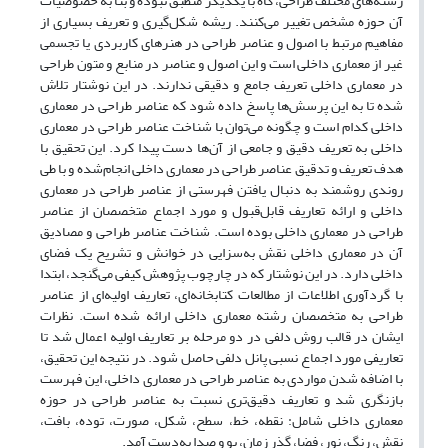
رشته‌های مختلف طراحی، گاه با یکدیگر منطبق نبوده و بنا به خصوصیات
آن حوزه مشخص تغییر می‌کنند. ریشه شکل‌گیری و تعریف بسیاری از
مفاهیم مرتبط با اصول و عناصر طراحی در هنرهای کاربردی یا تجسمی
غیر از معماری داخلی است و این اصول و عناصر در منابع و متون طراحی
در معماری ‌داخلی تعریف جامع و دقیقی ندارند. در این نوشتار تلاش
شده تا به این پرسش‌ها پاسخ داده شود که عناصر طراحی در معماری
‌داخلی کدام است و چگونه می‌توان با شناخت عناصر طراحی در معماری
داخلی به تعریف دقیق و جامعی از آن‌ها دست پیدا کرد. این تحقیق با
هدف تعریف و تدقیق عناصر طراحی در معماری ‌داخلی انجام‌شده و با طی
روندی روشمند به دنبال یافتن فهرستی از عناصر طراحی در معماری
‌داخلی و ارائه تعاریف قابل‌قبول و مورد اجماع متخصصان از عناصر
طراحی در معماری ‌داخلی بوده است. شناخت عناصر طراحی و مصادیق
آن در معماری ‌داخلی نقش به‌سزایی در خوانش و تشریح یک فضای
داخلی دارد. در این نوشتار که در چارچوب پژوهش کیفی می‌گنجد، ابتدا
با گردآوری اطلاعات از مطالعات کتابخانه‌ای، تعاریف اولیه‌ای از عناصر
طراحی به متخصصان رشته معماری داخلی ارائه ‌شده است. نظرات
ایشان در قالب روش دلفی در دو مرحله بر تعاریف اولیه اعمال شد تا
تعاریفی مورد اجماع نسبی پانل دلفی حاصل شود. در نتیجه این تحقیق،
با اضافه شدن مواردی به عناصر طراحی در معماری ‌داخلی، این فهرست
بازنگری شد و تعاریف دقیق‌تری نسبت به عناصر طراحی در حوزه
معماری ‌داخلی شامل: نقطه، خط، سطح، شکل، صورت، توده، بافت،
نقش، رنگ، نور، فضا، گذر زمان، بو و صدا به‌دست آمد.