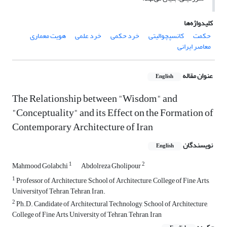
کلیدواژه‌ها
حکمت
کانسپچوالیتی
خرد حکمی
خرد علمی
هویت معماری
معاصر ایرانی
عنوان مقاله
English
The Relationship between "Wisdom" and
"Conceptuality" and its Effect on the Formation of
Contemporary Architecture of Iran
نویسندگان
English
1
2
Mahmood Golabchi
Abdolreza Gholipour
1
Professor of Architecture, School of Architecture, College of Fine Arts,
Universityof Tehran, Tehran, Iran.
2
Ph.D. Candidate of Architectural Technology, School of Architecture,
College of Fine Arts, University of Tehran, Tehran, Iran