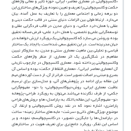
«کانسپچوالیتی در معماری معاصر» ایرانی، حوزه تأثیر و معانی واژه‌های
حکمت و کانسپچوالیتی را تعریف و تعیین نموده، ویژگی‌های ساختاری این
دو برهه زمانی و اجتماعی معماری را با تعاریف به عمل آمده، بیان
می‌دارد. ارتباط طولی بین الزامات دنیای سنتی در قالب حکمت دینی و
عقلی یا همان«خرد حکمی»، و دنیای مدرن در قالب فردگرایی عقلی و
توسعه‌گرایی علمی و تخصصی، یا همان «خرد علمی» فرض مساله تحقیق
بوده، و روشن می سازد که کانسپچوالیتی یک رویکرد ارزش خواهانه در
جهان مدرنیته است. در این تحقیق سعی شده است، با ایجاد یک ساختار
قیاسی و تحلیلی بین ماهیت معماری سنتی و مدرن، به سازوکار تبیین
مفاهیم در شکل‌گیری یک اثر معماری، از منظر واژه‌های حکمت
وکانسپچوالیتی پرداخته شود. معماری کانسپچوال در چارچوب تاریخی
آن (معماری معاصر ایرانی)، «معماری التقاط از حکمت» بوده و اساس آن
بصری و مبتنی بر اصالت تصویر است. فراتر از آن، از دست آوردهای مهم
این مقاله برای ادامه در پژوهش‌های آتی، و مدل‌سازی برای ترسیم
عاقبت معماری ایرانی، روش«نیوکانسپچوالیتی» یا «نو- مفهوم‌گرایی
حِکمی» از طرف نگارنده می‌باشد.می‌توان به رویکرد طراحی-پژوهانه
«نو- مفهوم گرایی» این مقاله با اتکاء به «پارامدل» ها و «روش‌های طراحی
پارامتری» اشاره نمود که در نقد روش کانسپچوالیتی و ارتقاء آن،
موضوع «ویژگی»های ذاتی و «سرشت- مایه»های ساختار زمینه- ساخت
در «پارامدل»ها را جایگزین «تصویر» در«کانسپچوالیسم» نموده، و بر
اساس این تفکر، رویکرد جامع‌تری برای تعریف هویت در ساختارهای
سرزمینی، بنیان می‌‎نهد.