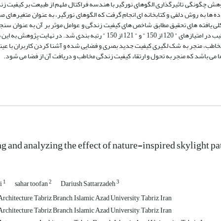
وهش چگونگی تاثیرگذاری الگوهای نورگیر با هندسه فراکتال ملهم از طبیعت بر کیفیت ز
ه ها به روش دلفی و کتابخانه ای انجام گرفت که الگوهای نورگیر، به عنوان متغیرهای
کلی یافته های تحقیق مطابق شاخص های کیفیت زندگی و عوامل موثر بر آن به عنوان سنجه
بهره گیری از طیف لیکرت ارزیابی و برای الگوهای نورگیر طبیعی و غیرطبیعی به ترتیب در امتیازهای " 120 از 150 " و " 121 از 150 " رتبه
خاطب، منجر به شک لگیری کیفیت جدید بصری و فضایی شده و آشنا کردن کاربران با عینیت
ا می باشد که منجر به تحول و ارتقاء کیفیت زندگی مخاطب و دریافت آن از فضا می شود.
g and analyzing the effect of nature-inspired skylight pa
1
2
3
i
sahar toofan
Dariush Sattarzadeh
chitecture, Tabriz Branch, Islamic Azad University, Tabriz, Iran
chitecture, Tabriz Branch, Islamic Azad University, Tabriz, Iran