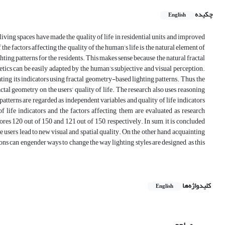
چکیده
English
iving spaces have made the quality of life in residential units and improved
the factors affecting the quality of the human’s life is the natural element of
ighting patterns for the residents. This makes sense because the natural fractal
tics can be easily adapted by the human’s subjective and visual perception.
ating its indicators using fractal geometry-based lighting patterns. Thus, the
actal geometry on the users’ quality of life. The research also uses reasoning
patterns are regarded as independent variables and quality of life indicators
of life indicators and the factors affecting them are evaluated as research
ores 120 out of 150 and 121 out of 150, respectively. In sum, it is concluded
 users lead to new visual and spatial quality. On the other hand, acquainting
tions can engender ways to change the way lighting styles are designed, as this
کلیدواژه‌ها
English