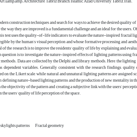
t &amp;amp; Architecture, Tabriz Branch, Islamic Azad University, Tabriz, Iran.
dern construction techniques and search for ways to achieve the desired quality of l
e the way they are improved is a fundamental challenge and an ideal for the users. Of 
this test uses the quality-of-life indicators to evaluate the nature-inspired fractal l
egible by the human’s visual perception and whose formative processing and aesthe
 of the research is to improve the residents’ quality of life by explaining and evalu
 question is to investigate the nature-inspired effects of lighting patterns using fr
c methods. Data are collected by the Delphi and library methods. Here, the lighting 
as dependent variables. Generally, consistent with the research findings, quality 
d on the Likert scale, while natural and unnatural lighting patterns are assigned sc
in defining nature-based lighting patterns and the production of new mentality in the
h the objectivity of the pattern and creating a subjective link with the users’ percep
 the users’ quality of life perception of the space.
skylights patterns
Fractal geometry