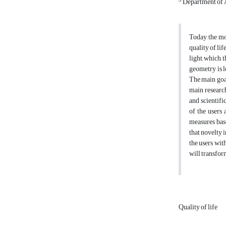
3
Department of Ar
Today, the mo
quality of lif
light, which, 
geometry is l
The main goal
main research
and scientifi
of the users 
measures base
that novelty 
the users wit
will transform
Quality of life