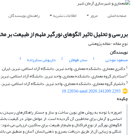
صفحه اصلی
مرور
اطلاعات نشریه
راهنمای نویسندگان
بررسی و تحلیل تاثیر الگوهای نورگیر ملهم از طبیعت بر م
نوع مقاله : مقاله پژوهشی
نویسندگان
3
2
1
مسعود موذنی
سحر طوفان
داریوش ستارزاده
1
دکتری معماری، دانشکده معماری، واحد تبریز، دانشگاه آزاد اسلامی، تبریز، ایران.
2
استادیار گروه معماری، دانشکده معماری، واحد تبریز، دانشگاه آزاد اسلامی، تبریز
3
دانشیار گروه معماری، دانشکده معماری، واحد تبریز، دانشگاه آزاد اسلامی، تبریز، ا
10.22034/aaud.2020.241209.2293
چکیده
امروزه با توجه به روش های نوین ساخت و ساز و جستار راهکارهای رسیدن ب
اساسی و آرمان برای مخاطبین آن گردیده است. از عوامل موثر در کیفیت بخش
الگوهای نورگیر از نوع فراکتال و ملهم از طبیعت برای ساکنین، ارزیابی می ش
شکلی و زیبایی آن از طریق دریافت بصری و ذهنی انسان آسان و منطبق می با