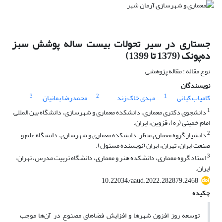
جستاری در سیر تحولات بیست ساله پوشش سبز
ده‌پونک (1379 تا 1399)
نوع مقاله : مقاله پژوهشی
نویسندگان
3
2
1
کامیاب کیانی
مهدی خاک زند
محمدرضا بمانیان
1
دانشجوی دکتری معماری، دانشکده معماری و شهرسازی، دانشگاه بین المللی
امام خمینی (ره)، قزوین، ایران.
2
دانشیار گروه معماری منظر، دانشکده معماری و شهرسازی، دانشگاه علم و
صنعت ایران، تهران، ایران (نویسنده مسئول).
3
استاد گروه معماری، دانشکده هنر و معماری، دانشگاه تربیت مدرس، تهران،
ایران.
10.22034/aaud.2022.282879.2468
چکیده
توسعه روز ‎افزون شهر‎ها و افزایش فضاهای مصنوع در آن‌ها موجب