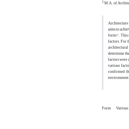
2
M.A. of Architec
Architecture 
aims to achie
form?”. This 
factors. For 
architectural
determine the
factors were 
various fact
confirmed th
environment, 
Form
Various