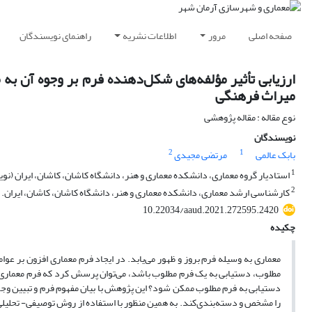
صفحه اصلی
مرور
اطلاعات نشریه
راهنمای نویسندگان
ارزیابی تأثیر مؤلفه‌های شکل‌دهنده فرم بر وجوه آن به
میراث فرهنگی
نوع مقاله : مقاله پژوهشی
نویسندگان
2
1
بابک عالمی
مرتضی مجیدی
1
استادیار گروه معماری، دانشکده معماری و هنر، دانشگاه کاشان، کاشان، ایران (ن
2
کارشناسی ارشد معماری، دانشکده معماری و هنر، دانشگاه کاشان، کاشان، ایران.
10.22034/aaud.2021.272595.2420
چکیده
معماری به وسیله فرم بروز و ظهور می‌یابد. در ایجاد فرم معماری افزون بر عو
مطلوب، دستیابی به یک فرم مطلوب باشد، می‌توان پرسش کرد که فرم معماری م
دستیابی به فرم مطلوب ممکن شود؟ این پژوهش با بیان مفهوم فرم و تبیین وجوه
را مشخص و دسته‌بندی‌کند. به همین منظور با استفاده از روش توصیفی- تحلیلی و