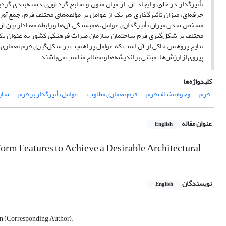
تأثیرگذار در خلق و ایجاد آن، از میان متون و منابع گردآوری دسته‌بندی گردی
مشخص شدن میزان تأثیرگذاری عوامل، همبستگی آن‌ها و رابطه معنادار بین آن‌ه
مختلف بر شکل‌گیری فرم ساختمان سازمان میراث فرهنگی کشور به عنوان یک بن
نتایج پژوهش حاکی از آن است که عوامل پر اهمیت بر شکل‌گیری فرم معماری 
پیروی از ارزش‌ها، مبتنی بر اندیشه‌ها و مصالح مناسب می‌باشند.
کلیدواژه‌ها
فرم
وجوه مختلف فرم
فرم معماری مطلوب
عوامل تأثیرگذار بر فرم
ساز
عنوان مقاله
English
orm Features to Achieve a Desirable Architectural
نویسندگان
English
ran (Corresponding Author).