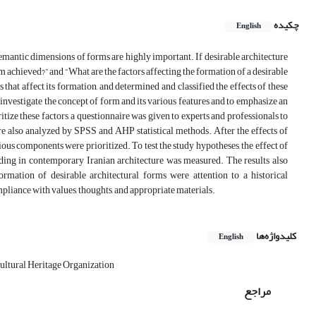
چکیده
English
semantic dimensions of forms are highly important. If desirable architecture
orm achieved?” and “What are the factors affecting the formation of a desirable
 that affect its formation, and determined and classified the effects of these
o investigate the concept of form and its various features and to emphasize an
ritize these factors, a questionnaire was given to experts and professionals to
re also analyzed by SPSS and AHP statistical methods. After the effects of
ous components were prioritized. To test the study hypotheses, the effect of
lding in contemporary Iranian architecture was measured. The results also
formation of desirable architectural forms were attention to a historical
iance with values, thoughts, and appropriate materials.
کلیدواژه‌ها
English
ultural Heritage Organization
مراجع