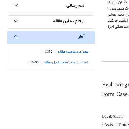
نظران و افراد
هم رسانی
‌های مختلف فرم، جمع‌آوری گردید و یافته‌های به‌دست ‌آمده با استفاده از روش‌های آماری SPSS و AHP تحلیل گردید. پس از
، تأثیر عوامل
ارجاع به این مقاله
تأیید می‌کند.
هماهنگی اجزا،
آمار
تعداد مشاهده مقاله
1,352
تعداد دریافت فایل اصل مقاله
2,690
Evaluating 
Form; Case 
1
Babak Alemi
1
Assistant Profes