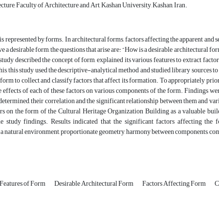
ture, Faculty of Architecture and Art, Kashan University, Kashan, Iran.
is represented by forms. In architectural forms, factors affecting the apparent and 
ve a desirable form, the questions that arise are: “How is a desirable architectural f
study described the concept of form, explained its various features to extract factors
this, this study used the descriptive-analytical method and studied library sources t
 form to collect and classify factors that affect its formation. To appropriately prio
 effects of each of these factors on various components of the form. Findings we
determined, their correlation and the significant relationship between them and vari
ors on the form of the Cultural Heritage Organization Building as a valuable bui
e study findings. Results indicated that the significant factors affecting the 
a natural environment, proportionate geometry, harmony between components, compl
 Features of Form
Desirable Architectural Form
Factors Affecting Form
C