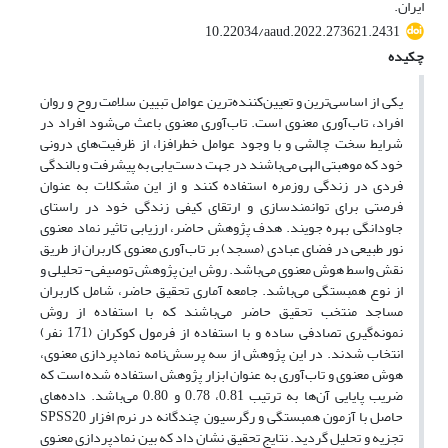
ایران.
10.22034/aaud.2022.273621.2431
چکیده
یکی از اساسی‌ترین و تعیین‌کننده‌ترین عوامل تبیین سلامت روح و روان
افراد، تاب‌آوری معنوی است. تاب‌آوری معنوی باعث می‌شود افراد در
شرایط سخت چالشی و با وجود عوامل خطرافزا، از ظرفیت‌های درونی
خود که موهبتی الهی می‌باشند در جهت دست‌یابی به پیشرفت و بالندگی
فردی در زندگی روزمره استفاده کنند و از این مشکلات به عنوان
فرصتی برای توانمند‌سازی و ارتقای کیفی زندگی خود در راستای
جاودانگی بهره جویند. هدف پژوهش حاضر، ارزیابی تاثیر نماد معنوی
نور طبیعی در فضای عبادی (مسجد) بر تاب‌آوری معنوی کاربران از طریق
نقش واسط هوش معنوی می‌باشد. روش این پژوهش توصیفی- تحلیلی و
از نوع همبستگی می‌باشد. جامعه آماری تحقیق حاضر، شامل کاربران
مساجد منتخب تحقیق حاضر می‌باشند که با استفاده از روش
نمونه‌گیری تصادفی ساده و با استفاده از فرمول کوکران (171 نفر)
انتخاب شدند. در این پژوهش از سه پرسش‌نامه نمادپردازی معنوی،
هوش معنوی و تاب‌آوری به عنوان ابزار پژوهش استفاده شده است که
ضریب پایایی آن‌ها به ترتیب 0.81، 0.78 و 0.80 می‌باشد. داده‌های
حاصل با آزمون همبستگی و رگرسیون چندگانه در نرم افزار SPSS20
تجزیه و تحلیل گردید. نتایج تحقیق نشان داد که بین نمادپردازی معنوی