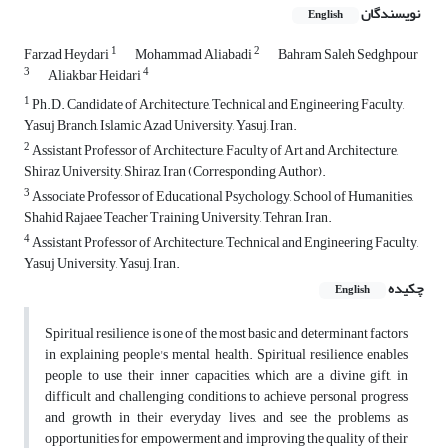
نویسندگان
English
1
2
Farzad Heydari
Mohammad Aliabadi
Bahram Saleh Sedghpour
3
4
Aliakbar Heidari
1
Ph.D. Candidate of Architecture, Technical and Engineering Faculty,
Yasuj Branch, Islamic Azad University, Yasuj, Iran.
2
Assistant Professor of Architecture, Faculty of Art and Architecture,
Shiraz University, Shiraz, Iran (Corresponding Author).
3
Associate Professor of Educational Psychology, School of Humanities,
Shahid Rajaee Teacher Training University, Tehran, Iran.
4
Assistant Professor of Architecture, Technical and Engineering Faculty,
Yasuj University, Yasuj, Iran.
چکیده
English
Spiritual resilience is one of the most basic and determinant factors
in explaining people's mental health. Spiritual resilience enables
people to use their inner capacities, which are a divine gift, in
difficult and challenging conditions to achieve personal progress
and growth in their everyday lives, and see the problems as
opportunities for empowerment and improving the quality of their