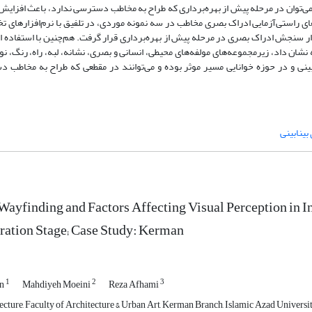
ی‌توان در مرحله پیش از بهره‌برداری که طراح به مخاطب دسترسی ندارد، باعث افزایش 
های راستی‌آزمایی ادراک بصری مخاطب در سه نمونه موردی، در تلفیق با نرم‌افزاره
مانند Depthmap به صورت هم‌آمیخته، ابزار سنجش ادراک بصری در مرحله پیش از بهره‌برداری قرار گرفت. هم‌چنین با است
آماری90 نفر، نتایج بررسی شد. نتیجه نشان داد، زیر‌مجموعه‌های مولفه‌های محیطی، انسانی و بصری، نشانه، لبه، راه، رنگ
نی و در حوزه خوانایی مسیر موثر بوده و می‌توانند در مقطعی که طراح به مخاطب د
بینابینی
Wayfinding and Factors Affecting Visual Perception in I
ration Stage; Case Study: Kerman
1
2
3
on
Mahdiyeh Moeini
Reza Afhami
ecture, Faculty of Architecture & Urban Art, Kerman Branch, Islamic Azad Universit