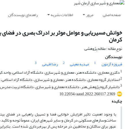
صفحه اصلی
مرور
اطلاعات نشریه
راهنمای نویسندگان
خوانش مسیریابی و عوامل موثر بر ادراک بصری در فضای بی
کرمان
نوع مقاله : مقاله پژوهشی
نویسندگان
3
2
1
فیروزه آزمون
مهدیه معینی
رضا افهمی
1
دکتری معماری، دانشکده هنر، معماری و شهرسازی، دانشگاه آزاد اسلامی، واحد کرم
2
استادیار گروه معماری، دانشکده هنر، معماری و شهرسازی، دانشگاه آزاد اسلامی، 
3
دانشیار گروه پژوهش هنر، دانشکده معماری و شهرسازی، دانشگاه تربیت مدرس، ت
10.22034/aaud.2022.260117.2369
چکیده
با وجود اهمیت تاثیر افزایش خوانایی فضا و تسهیل راهیابی در فضای بین
ساخت‌وساز‌های مسکونی در کرمان و سایر شهرهای ایران، عموماً توجه و تاکی
عبور برای ساکنان و مخاطبین در مرحله پس از بهره‌برداری شده است. بنابراین