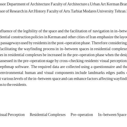
ssor, Department of Architecture, Faculty of Architecture & Urban Art, Kerman Bra
sor of Research in Art History, Faculty of Arts, Tarbiat Modares University, Tehran, 
nfluence of the legibility of the space and the facilitation of navigation in in-betw
ntial construction policies in Kerman and other cities of Iran, emphasize the layout 
e passageways used by residents in the post-operation phase. Therefore, considering t
 facilitating the wayfinding process in in-between spaces in residential complex
s in residential complexes be increased in the pre-operation phase when the designe
 assessed in the pre-operation stage by cross-checking residents' visual perception 
Depthmap software. The required data are collected using a questionnaire and, th
 environmental, human, and visual components include landmarks, edges, paths, colo
 various levels of the in-between space and can enhance factors affecting wayfind
s to the residents.
isual Perception
Residential Complexes
Pre-operation
In-between Space