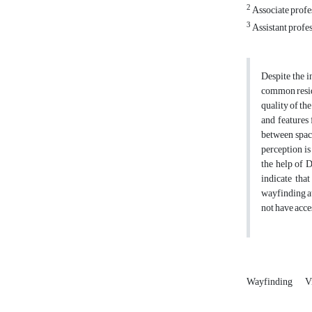
2
Associate profe
3
Assistant profes
Despite the i
common reside
quality of th
and features
between space
perception is
the help of 
indicate that
wayfinding at
not have acces
Wayfinding
V