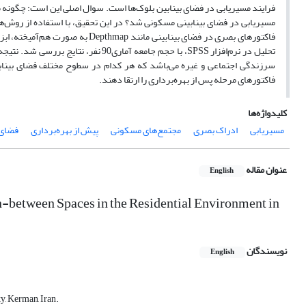
فرایند مسیریابی در فضای بینابین بلوک‌ها است. سوال اصلی این است: چگونه م
مسیریابی در فضای بینابینی مسکونی شد؟ در این تحقیق، با استفاده از روش‌
فاکتورهای بصری در فضای بینابینی 
تحلیل در نرم‌افزار SPSS، با حجم جامعه 
سرزندگی اجتماعی و غیره می‌باشد که هر کدام در سطوح مختلف فضای بینابی
فاکتورهای مرحله پس از بهره‌برداری را ارتقا دهند.
کلیدواژه‌ها
مسیریابی
ادراک بصری
مجتمع‌های مسکونی
پیش از بهره‌برداری
فضای 
عنوان مقاله
English
n-between Spaces in the Residential Environment in
نویسندگان
English
y, Kerman, Iran.