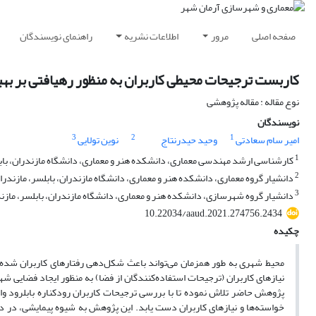
صفحه اصلی
مرور
اطلاعات نشریه
راهنمای نویسندگان
کاربست ترجیحات محیطی کاربران به منظور رهیافتی بر بهبو
نوع مقاله : مقاله پژوهشی
نویسندگان
3
2
1
امیر سام سعادتی
وحید حیدرنتاج
نوین تولایی
1
کارشناسی ارشد مهندسی معماری، دانشکده هنر و معماری، دانشگاه مازندران، بابلس
2
دانشیار گروه معماری، دانشکده هنر و معماری، دانشگاه مازندران، بابلسر، مازندرا
3
دانشیار گروه شهرسازی، دانشکده هنر و معماری، دانشگاه مازندران، بابلسر، مازندر
10.22034/aaud.2021.274756.2434
چکیده
محیط شهری به طور همزمان می‌‌تواند باعث شکل‌‌دهی رفتارهای کاربران شده و قا
نیازهای کاربران (ترجیحات استفاده‌‌کنندگان از فضا) به منظور ایجاد فضایی شه
پژوهش حاضر تلاش نموده تا با بررسی ترجیحات کاربران رودکناره بابلرود واقع د
خواسته‌‌ها و نیازهای کاربران دست یابد. این پژوهش به شیوه پیمایشی، در دو