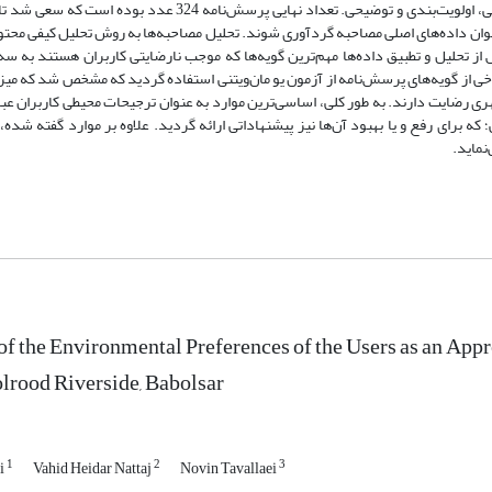
پرسش‌نامه نیمه ساختاریافته متشکل از ترکیبی از سوالات نظرسنجی، نمره‌‌دهی، اولویت‌‌بندی و توضیحی. تعداد نهایی پ
ان داده‌‌های اصلی مصاحبه گردآوری شوند. تحلیل مصاحبه‌‌ها به روش تحلیل کیفی محتوا 
س از تحلیل و تطبیق داده‌‌ها مهم‌ترین گویه‌‌ها که موجب نارضایتی کاربران هستند به س
 از گویه‌‌های پرسش‌نامه از آزمون یو مان‌‌ویتنی استفاده گردید که مشخص شد که میز
 رضایت دارند. به طور کلی، اساسی‌‌ترین موارد به عنوان ترجیحات محیطی کاربران عبارت
 برای رفع و یا بهبود آن‌ها نیز پیشنهاداتی ارائه گردید. علاوه بر موارد گفته شده، 
نماید.
 of the Environmental Preferences of the Users as an Ap
lrood Riverside, Babolsar
1
2
3
i
Vahid Heidar Nattaj
Novin Tavallaei