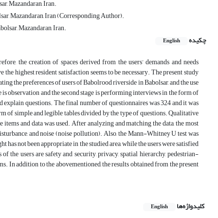
ar, Mazandaran, Iran.
olsar, Mazandaran, Iran (Corresponding Author).
bolsar, Mazandaran, Iran.
چکیده
English
refore, the creation of spaces derived from the users’ demands and needs
e the highest resident satisfaction seems to be necessary. The present study
ting the preferences of users of Babolrood riverside in Babolsar, and the use
ge is observation and the second stage is performing interviews in the form of
and explain questions. The final number of questionnaires was 324 and it was
orm of simple and legible tables divided by the type of questions. Qualitative
the items and data was used. After analyzing and matching the data, the most
disturbance, and noise (noise pollution). Also, the Mann-Whitney U test was
ght has not been appropriate in the studied area, while the users were satisfied
f the users are safety and security, privacy, spatial hierarchy, pedestrian-
ms. In addition to the abovementioned, the results obtained from the present
کلیدواژه‌ها
English