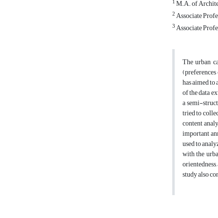
1
M.A. of Archite
2
Associate Profe
3
Associate Profe
The urban ca
(preferences 
has aimed to 
of the data e
a semi-struct
tried to coll
content analy
important ann
used to analyz
with the urba
orientedness,
study also co