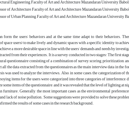
ctural Engineering, Faculty of Art and Architecture, Mazandaran University, Babols
ssor of Architecture, Faculty of Art and Architecture, Mazandaran University, Bab
ssor of Urban Planning, Faculty of Art and Architecture, Mazandaran University, Ba
n form the users’ behaviors and at the same time adapt to their behaviors. The
of space users) to make lively and dynamic spaces with a specific identity to achiev
achieve a more desirable space in line with the users’ demands and needs by investiga
xtracted from their experiences. It is a survey conducted in two stages: The first sta
ural questionnaire consisting of a combination of survey, scoring, prioritization, 
ect all the data extracted from the questionnaires as the main interview data in the f
sis was used to analyze the interviews. Also, in some cases, the categorization of 
oying items for the users were categorized into three categories of interference, 
e some items of the questionnaire, and it was revealed that the level of lighting at ni
n furniture. Generally, the most important cases as the environmental preferences o
 and lack of noise pollution. Some suggestions were provided to solve these proble
nfirmed the results of some cases in the research background.