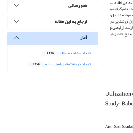
رسش‌نامه 324 عدد بوده است که سعی شد تا تمامی اطلاعات
هم رسانی
انجام گرفته و
ه مولفه تداخل،
ارجاع به این مقاله
ان روشنایی در
ند از ایمنی و
نتایج حاصل از
آمار
تعداد مشاهده مقاله
1,136
تعداد دریافت فایل اصل مقاله
1,356
Utilization
Study: Babo
AmirSam Saadat