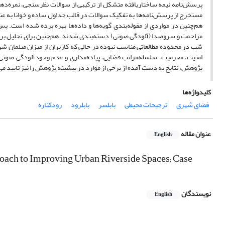
مستخرج از پرسش‌نامه‌‌ها به تفکیک سوالات در قالب جداول ساده و خوانا به عنو
هم‌چنین در مواردی از مقوله‌‌بندی گویه‌‌ها و داده‌‌ها بهره برده شده است. پ
مزاحمت و سروصدا (آلودگی صوتی) دسته‌‌بندی شدند. هم‌چنین برای تحلیل برخی
شب در محدوده مطالعاتی مناسب نبوده در حالی که کاربران از میزان مبلمان شهری
امنیت، محرمیت، سلسله‌مراتب فضایی، پیاده‌‌مداری و عدم وجودآلودگی صوتی؛ که
پژوهش، نتایج به دست آمده از برخی از موارد در پیشینه پژوهش را نیز تایید می‌‌
کلیدواژه‌ها
فضای شهری
ترجیحات محیطی
بابلسر
بابلرود
رودکناره
عنوان مقاله
English
proach to Improving Urban Riverside Spaces; Case
نویسندگان
English