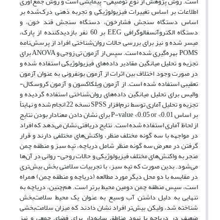
است. روش پژوهش از نوع توصیفی- پیمایشی است و روش جمع‌آوری
اطلاعات بر اساس تغییرات فیزیولوژیکی و تجربه ذهنی درک‌شده بر
اساس دستگاه سنجش فشارخون، دستگاه سنجش قند خون، و
دستگاه الکتروآنسفالوگرافی EEG بر 60 نفر بازدیدکننده از پارک،
میسر شده و نیز برای بررسی حالات روان‌شناختی افراد از پرسش‌نامه
POMS بهره‌‌گیری شده است. سپس از آزمون تی زوجی و ANOVA برای
تجزیه و تحلیل میانگین مقادیر داده‌‌های فیزیولوژیکی استفاده شده و
در صورت وجود اختلاف بین اثرات از آزمون بونفرونی به عنوان آزمون
تعقیبی استفاده شده است. از آزمون ویلکاکسون و آزمون کروسکال-
والیس برای تحلیل میانگین داده‌‌های روان‌شناختی استفاده گردیده و
تجزیه و تحلیل آماری توسط نرم‌افزار SPSS نسخه 22 انجام شده و نهایتاً
بر اساس P-value <0.05 or <0.01 برای نشان دادن معنادار بودن نتایج
از لحاظ آماری استفاده شده است. نتایج دریافتی نشان می‌دهد که افراد
در مواجهه با سه گونه مختلف منظر، واکنش‌‌های مختلفی دارند و قرار
گرفتن در معرض سه گونه منظر شامل دریاچه، تپه سبز و منطقه چمن
منجر به واکنش‌‌های مختلف فیزیولوژیکی و حالات روحی- روانی در آن‌ها
می‌‌شود. بدین صورت که تپه سبز، با تجربیات سلامتی بخش بیش‌تری
در مقایسه با دو محل دیگر مورد مطالعه (دریاچه و منطقه چمن) همراه
است، سپس منطقه چمن دومین محیط برتر است. هم‌چنین، دریاچه به
تنهایی به دلیل داشتن آب وسیع به عنوان یک محیط سلامت‌بخش
شناخته شد، ولیکن بیش‌تر افراد نشان دادند که میزان سلامت‌بخشی
ضعیف در دریاچه با نبود مناطق سایه‌دار برای فضای جمعی و نیز