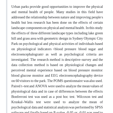
Urban parks provide good opportunities to improve the physical
and mental health of people. Many studies in this field have
addressed the relationship between nature and improving people's
health, but less research has been done on the effects of certain
landscape components on physical and mental health. In this study,
the effects of three different landscape types including lake, green
hill and grass area with geometric design in Sydney Olympic City
Park on psychological and physical activities of individuals based
on physiological indicators (blood pressure, blood sugar and
electroencephalogram) as well as psychological criteria are
investigated. The research method is descriptive-survey and the
data collection method is based on physiological changes and
perceived mental experience based on blood pressure monitor,
blood glucose monitor, and EEG electroencephalography device
on 60 visitors to the park. The POMS questionnaire was also used.
Paired t-test and ANOVA were used to analyze the mean values of
physiological data and in case of differences between the effects,
Bonferroni test was used as a post hoc test. Wilcoxon test and
Kruskal-Wallis test were used to analyze the mean of
psychological data and statistical analysis was performed by SPSS
software and finally based on P-value <0.05 or <0.01 was used to