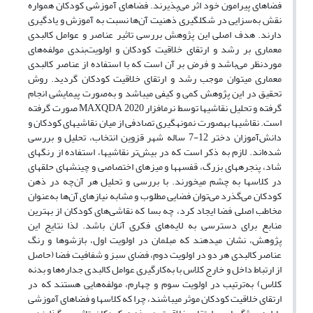
فضاهای پیرامون خود اثر ‌‌می‌‌پذیرند. فضاهای آموزشی کودکان همواره
نقش به‌سزایی در شکل‎گیری ذهنیت آن‌‌ها نسبت به آموزش و یادگیری
دارند. هدف اصلی این پژوهش بررسی تاثیر عناصر و عوامل کالبدی
معماری بر رشد و ارتقای خلاقیت کودکان و اولویت‌بندی مولفه‌های
موردنظر می‌باشد و فرض بر آن است که با استفاده از عناصر کالبدی
معماری می‎توان موجب رشد و ارتقای خلاقیت کودکان گردید. روش
تحقیق در این پژوهش کمی و کیفی می‎باشد و به‌صورت پیمایشی انجام
گرفته‌‌ و تحلیل نقاشی‎ها توسط نرم‎افزار MAXQDA 2020 صورت گرفته
است. نقاشی‎ها به‎صورت نمونه‎گیری تصادفی از میان نقاشی‎های کودکان و
دانش‌آموزان دختر 12-7 ساله شهر قزوین انتخاب، تحلیل و بررسی
شده‌‌اند. لازم به ذکر است که در بیش‌تر نقاشی‎ها، استفاده از رنگ‎های
شاد، پنجره‎های بزرگ، قفسه‎ها و میزهای اختصاصی و چینش‎های حلقه‎ای
در کلاس‎ها به چشم می‎خورند. با بررسی و تحلیل هر آن‌‌چه در ذهن
کودکان می‌‌گذرد می‌‌توان فضایی مطلوب و مشابه نیازهای آن‌‌ها به‌عنوان
مخاطب اصلی فضا ایجاد کرد، چه بسا که نقاشی‌‌های کودکان از بهترین
منابع برای دسترسی به لایه‌‌های فکری آنان ‌‌باشد. لذا نتایج این
پژوهش، نشان می‎دهند که مبلمان در اولویت اول، بازشوها و رنگ
عناصر کالبدی هر دو در اولویت دوم، فضای سبز و شفافیت فضا (حاصل
از ارتباط داخل و خارج کلاس با به‌کارگیری عوامل کالبدی جداره‌ها و بدنه
کلاس) به‌ترتیب در اولویت سو‌م و چهارم، مولفه‌هایی هستند که در
ارتقای خلاقیت کودکان موثر می‎باشند، چرا که کلاس‎ها و فضاهای آموزشی