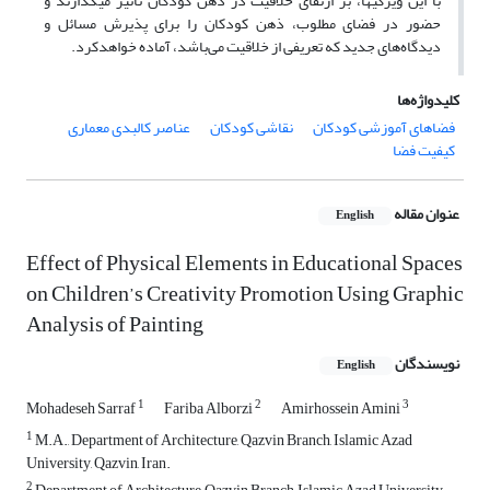
با این ویژگی‎ها، بر ارتقای خلاقیت در ذهن کودکان تاثیر می‎گذارند و
حضور در فضای مطلوب، ذهن کودکان را برای پذیرش مسائل و
دیدگاه‌های جدید که تعریفی از خلاقیت می‌باشد، آماده خواهد‌کرد.
کلیدواژه‌ها
فضاهای آموزشی کودکان
نقاشی کودکان
عناصر کالبدی معماری
کیفیت فضا
عنوان مقاله
English
Effect of Physical Elements in Educational Spaces
on Children’s Creativity Promotion Using Graphic
Analysis of Painting
نویسندگان
English
1
2
3
Mohadeseh Sarraf
Fariba Alborzi
Amirhossein Amini
1
M.A., Department of Architecture, Qazvin Branch, Islamic Azad
University, Qazvin, Iran.
2