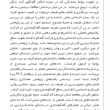
در تقویت روابط مشارکتی که در نتیجه امکان گفتگوی آزاد شکل
می‌گیرد، ترویج می‌نماید. در این میان براساس مطالعات پیشین به نظر
می‌رسد بهره‌گیری از قابلیت‌های طبیعت می‌تواند در کیفیت حضور افراد
در یک بستر اجتماعی نقش داشته و این نقش را می‌توان در بررسی
اثرات متقابل طبیعت و محیط مصنوع جستجو نمود. از این رو پژوهش
حاضر در پی آن است که ضمن تعریف مفهوم گفتگومداری در فرآیند
رفتارهای تعاملی، به شاخص‌ها و راهبردهایی متاثر از حضور و تعامل با
طبیعت دست یابد که ضامن برقراری فرآیند گفتگو با هدف تقویت سطح
مشارکت‌پذیری کاربران در این مجموعه‌ها باشد. رویکرد پژوهش حاضر
از نوع ترکیبی کیفی- کمی و روش پژوهش از نوع توصیفی- تحلیلی
می‌باشد. در تحقیق حاضر تبیین ابعاد موثر بر اساس استدلال منطقی
داده‌های حاصل از مرحله مطالعات کتابخانه‌ای انجام گرفت و جهت تایید
روابط و آزمون فرضیات، داده‌های مرحله میدانی مستخرج از
پرسش‌نامه محقق‌ساخته کاربران متخصص معمار در شهرستان لاهیجان
می‌باشد. جهت تجزیه و تحلیل نظر متخصصان نیز از نرم‌افزار PLS بهره
گرفته شده است. براساس یافته‌های پژوهش معناداری رابطه
قابلیت‌های حضورپذیری در طبیعت در سه معیار بهبود سلامتی روانی،
فیزیکی و اجتماعی با افزایش سطح گفتگومداری مورد تایید قرار گرفت.
به‌طور کلی این مطالعه نشان می‌دهد که کیفیت، نحوه توزیع و مکان‌یابی
محدوده‌های مرتبط با بستر طبیعی، از جنبه‌های مهمی است که به دلیل
نقش حیاتی بر معیارهای گفتگومداری در راستای مشارکت‌پذیری در
فرآیند یادگیری بین دانشجویان در طراحی پردیس‌های دانشگاهی باید