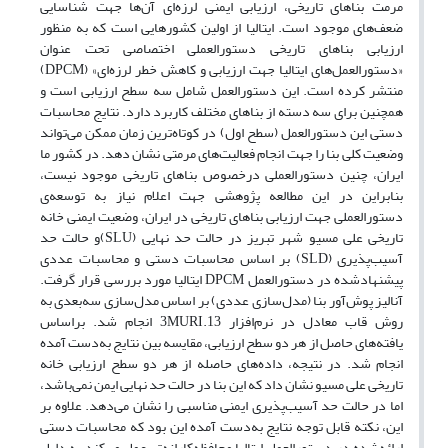
مرمت بناهای تاریخی، ارزیابی ایمنی لرزه‌ای آن‌ها جهت شناسایی
ضعف‌های موجود است. ایتالیا از اولین کشور‌هایی است که به منظور
ارزیابی بناهای تاریخی دستورالعملی اختصاصی تحت عنوان
«دستورالعمل‌های ایتالیا جهت ارزیابی و کاهش خطر لرزه‌ای» (DPCM)
منتشر کرده است. این دستورالعمل شامل سه سطح ارزیابی است و
همچنین برای سه دسته از بناهای مختلف کاربرد دارد. نتایج محاسبات
دستی این دستورالعمل (سطح اول) در کوتاه‌ترین زمان ممکن می‌تواند
وضعیت کلی بنا را جهت انجام فعالیت‌های مرمتی نشان دهد. در کشور ما
ایران، چنین دستورالعملی درخصوص بناهای تاریخی موجود نیست،
بنابراین در این مطالعه پژوهشی جهت اعلام نیاز به توسعه‌ی
دستورالعملی جهت ارزیابی بناهای تاریخی در ایران، وضعیت ایمنی خانه
تاریخی علی مسیو شهر تبریز در حالت حد نهایی (SLU)و حالت حد
آسیب‌پذیری (SLD) بر اساس محاسبات دستی و محاسبات عددی
پیشنهاد‌شده در دستورالعمل DPCM ایتالیا مورد بررسی قرار گرفت.
آنالیز پوش‌آور بنا (مدل‌سازی عددی) بر اساس مدل‌سازی سه‌بعدی به
روش قاب معادل در نرم‌افزار 3MURI.13 انجام شد. براساس
یافته‌های حاصل از هر دو سطح ارزیابی، مقایسه بین نتایج به‌دست آمده
انجام شد. در نتیجه، داده‌های حاصله از هر دو سطح ارزیابی خانه
تاریخی علی مسیو نشان داد که این بنا در حالت حد نهایی ایمن نمی‌باشد،
اما در حالت حد آسیب‌پذیری ایمنی مناسبی را نشان می‌دهد. علاوه بر
این، نکته قابل توجه نتایج به‌دست آمده این بود که محاسبات دستی
ارائه‌شده در دستورالعمل ایتالیا محافظه‌کارانه‌تر عمل می‌کند به دلیل