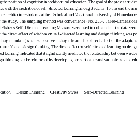
 the position of cognition in architectural education. The goal of the present stud
yles with the mediation of self-directed learning among students. To this end, the ma
ale architecture students at the Technical and Vocational University of Hamedan (
f the study. The sampling method was convenience (No. 255). Three-Dimensional s
Fisher’s Self-Directed Learning Measure, were used to collect data; the data were
t the direct effect of wisdom on self-directed learning and design thinking was pos
design thinking was also positive and significant. The direct effect of the adaptor s
icant effect on design thinking. The direct effect of self-directed learning on desig
ted learning indicated that it significantly mediated the relationship between wisdo
ign thinking can be reinforced by developing proportionate and variable-related e
ucation
Design Thinking
Creativity Styles
Self-Directed Learning