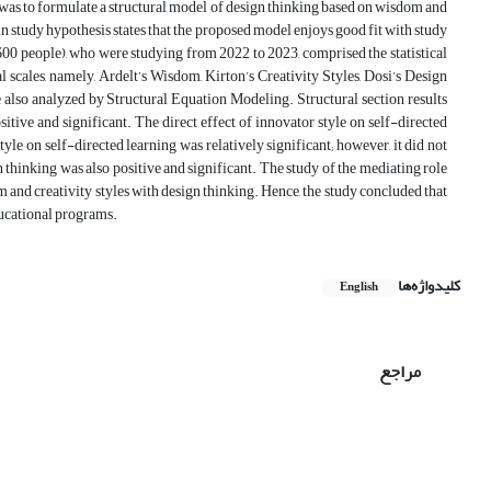
y was to formulate a structural model of design thinking based on wisdom and
in study hypothesis states that the proposed model enjoys good fit with study
600 people), who were studying from 2022 to 2023, comprised the statistical
cales, namely, Ardelt’s Wisdom, Kirton’s Creativity Styles, Dosi’s Design
 also analyzed by Structural Equation Modeling. Structural section results
itive and significant. The direct effect of innovator style on self-directed
tyle on self-directed learning was relatively significant; however, it did not
n thinking was also positive and significant. The study of the mediating role
m and creativity styles with design thinking. Hence, the study concluded that
ducational programs.
کلیدواژه‌ها
English
مراجع