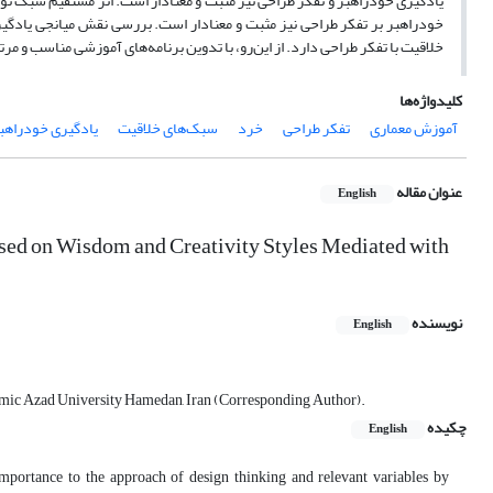
یادگیری خودراهبر و تفکر طراحی نیز مثبت و معنادار است. اثر مستقیم سبک نوگر
خودراهبر بر تفکر طراحی نیز مثبت و معنادار است. بررسی نقش میانجی یادگیر
خلاقیت با تفکر طراحی دارد. از این‌‌رو، با تدوین برنامه‌های آموزشی مناسب و م
کلیدواژه‌ها
آموزش معماری
تفکر طراحی
خرد
سبک‌‌های خلاقیت
یادگیری خودراهب
عنوان مقاله
English
sed on Wisdom and Creativity Styles Mediated with
نویسنده
English
slamic Azad University Hamedan, Iran (Corresponding Author).
چکیده
English
mportance to the approach of design thinking and relevant variables by