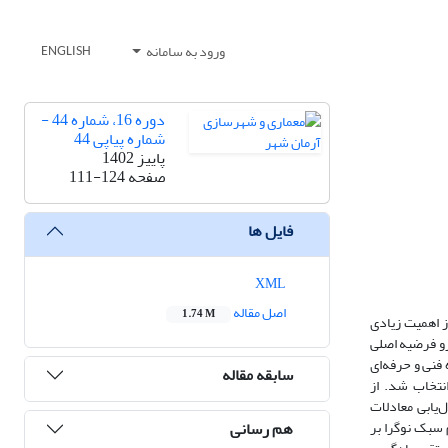
ورود به سامانه
ENGLISH
دوره 16، شماره 44 -
شماره پیاپی 44
پاییز 1402
صفحه
111-124
فایل ها
XML
اصل مقاله
1.74 M
ز اهمیت زیادی
رو فرضیه اصلی
نی و حرفه‌‌ای
سابقه مقاله
ر سال تحصیلی1401-1400 مشغول به تحصیل بودند. روش نمونه‎گیری، به شیوه در دسترس به تعداد 255 نفر انتخاب شد. از
یابی معادلات
هم رسانی
 سبک نوگرا بر