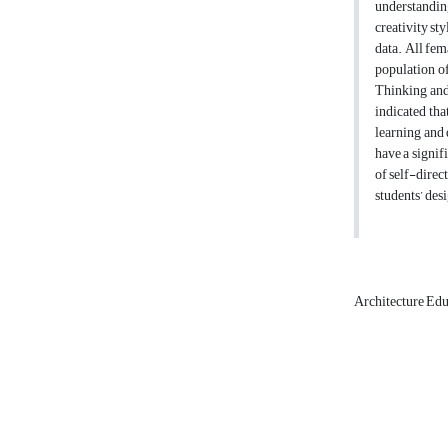
understanding
creativity st
data. All fem
population o
Thinking and 
indicated tha
learning and 
have a signif
of self-direc
students’ des
Architecture Ed