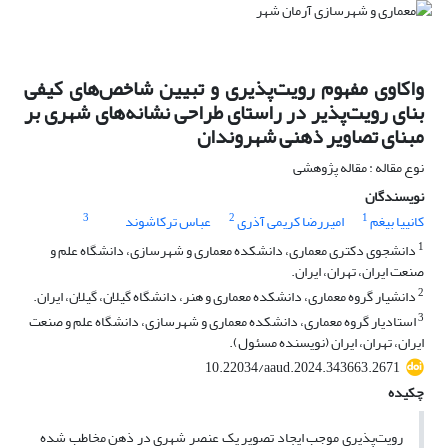
واکاوی مفهوم رویت‌پذیری و تبیین شاخص‌های کیفی
بنای رویت‌پذیر در راستای طراحی نشانه‌های ‌شهری بر
مبنای تصاویر ذهنی شهروندان
نوع مقاله : مقاله پژوهشی
نویسندگان
3
2
1
کانییا بیغم
امیررضا کریمی آذری
عباس ترکاشوند
1
دانشجوی دکتری معماری، دانشکده معماری و شهرسازی، دانشگاه علم و
صنعت ایران، تهران، ایران.
2
دانشیار گروه معماری، دانشکده معماری و هنر، دانشگاه گیلان، گیلان، ایران.
3
استادیار گروه معماری، دانشکده معماری و شهرسازی، دانشگاه علم و صنعت
ایران، تهران، ایران (نویسنده مسئول).
10.22034/aaud.2024.343663.2671
چکیده
رویت‌پذیری موجب ایجاد تصویر یک عنصر شهری در ذهن مخاطب شده