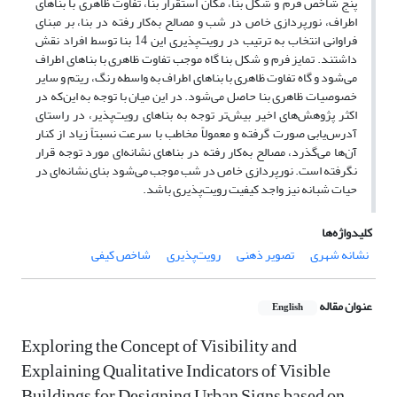
پنج شاخص فرم و شکل بنا، مکان استقرار بنا، تفاوت ظاهری با بناهای
اطراف، نورپردازی خاص در شب و مصالح به‌کار رفته در بنا، بر مبنای
فراوانی انتخاب به ترتیب در رویت‌پذیری این 14 بنا توسط افراد نقش
داشتند. تمایز فرم و شکل بنا گاه موجب تفاوت ظاهری با بناهای اطراف
می‌شود و گاه تفاوت ظاهری با بناهای اطراف به واسطه رنگ، ریتم و سایر
خصوصیات ظاهری بنا حاصل می‌شود. در این میان با توجه به این‌که در
اکثر پژوهش‌های اخیر بیش‌تر توجه به بناهای رویت‌پذیر، در راستای
آدرس‌یابی صورت گرفته و معمولاً مخاطب با سرعت نسبتاً زیاد از کنار
آن‌ها می‌گذرد، مصالح به‌کار رفته در بناهای نشانه‌ای مورد توجه قرار
نگرفته است. نورپردازی خاص در شب موجب می‌شود بنای نشانه‌ای در
حیات شبانه نیز واجد کیفیت رویت‌پذیری باشد.
کلیدواژه‌ها
نشانه شهری
تصویر ذهنی
رویت‌پذیری
شاخص کیفی
عنوان مقاله
English
Exploring the Concept of Visibility and
Explaining Qualitative Indicators of Visible
Buildings for Designing Urban Signs based on