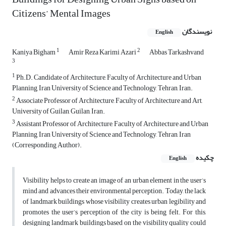
Citizens’ Mental Images
نویسندگان
English
1
2
Kaniya Bigham
Amir Reza Karimi Azari
Abbas Tarkashvand
3
1
Ph.D. Candidate of Architecture, Faculty of Architecture and Urban
Planning, Iran University of Science and Technology, Tehran, Iran.
2
Associate Professor of Architecture, Faculty of Architecture and Art,
University of Guilan, Guilan, Iran.
3
Assistant Professor of Architecture, Faculty of Architecture and Urban
Planning, Iran University of Science and Technology, Tehran, Iran
(Corresponding Author).
چکیده
English
Visibility helps to create an image of an urban element in the user’s
mind and advances their environmental perception. Today, the lack
of landmark buildings whose visibility creates urban legibility and
promotes the user’s perception of the city is being felt. For this,
designing landmark buildings based on the visibility quality could