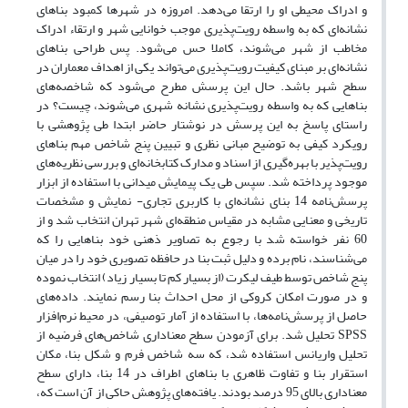
و ادراک محیطی او را ارتقا می‌دهد. امروزه در شهرها کمبود بناهای
نشانه‌ای که به واسطه رویت‌پذیری موجب خوانایی شهر و ارتقاء ادراک
مخاطب از شهر می‌شوند، کاملا حس می‌شود. پس طراحی بناهای
نشانه‌ای بر مبنای کیفیت رویت‌پذیری می‌تواند یکی از اهداف معماران در
سطح شهر باشد. حال این پرسش مطرح می‌شود که شاخصه‌های
بناهایی که به واسطه رویت‌پذیری نشانه شهری می‌شوند، چیست؟ در
راستای پاسخ به این پرسش‌ در نوشتار حاضر ابتدا طی پژوهشی با
رویکرد کیفی به توضیح مبانی نظری و تبیین پنج شاخص مهم بناهای
رویت‌پذیر با بهره‌گیری از اسناد و مدارک کتابخانه‌ای و بررسی نظریه‌های
موجود پرداخته شد. سپس طی یک پیمایش میدانی با استفاده از ابزار
پرسش‌نامه 14 بنای نشانه‌ای با کاربری تجاری- نمایش و مشخصات
تاریخی و معنایی مشابه در مقیاس منطقه‌ای شهر تهران انتخاب شد و از
60 نفر خواسته شد با رجوع به تصاویر ذهنی خود بناهایی را که
می‌شناسند، نام برده و دلیل ثبت بنا در حافظه تصویری خود را در میان
پنج شاخص توسط طیف لیکرت (از بسیار کم تا بسیار زیاد) انتخاب نموده
و در صورت امکان کروکی از محل احداث بنا رسم نمایند. داده‌های
حاصل از پرسش‌نامه‌ها، با استفاده از آمار توصیفی، در محیط نرم‌افزار
SPSS تحلیل شد. برای آزمودن سطح معناداری شاخص‌های فرضیه از
تحلیل واریانس استفاده شد، که سه شاخص فرم و شکل بنا، مکان
استقرار بنا و تفاوت ظاهری با بناهای اطراف در 14 بنا، دارای سطح
معناداری بالای 95 درصد بودند. یافته‌های پژوهش حاکی از آن است که،