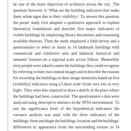
be one of the main objectives of architects across the city. The
question, however, is “What are the building indicators that make
them urban signs due to their visibility?” To answer this question,
the preset study first adopted a qualitative approach to explain
theoretical foundations and describe five major indicators of
visible buildings by employing library documents and examining
available theories. Then, the study employed a field survey and a
questionnaire to select as many as 14 landmark buildings with
commercial and exhibitive uses and identical historical and
semantic features on a regional scale across Tehran. Meanwhile,
sixty people were asked to name the buildings they could recognize
by referring to their own mental images and to describe the reasons
for recording the buildings in their image memories based on five
[visibility] indicators using a Likert scale (from very low to very
high). They were also required to draw a sketch of the place where
the buildings had been constructed. The questionnaire’s data were
analyzed using descriptive statistics in the SPSS environment. To
test the significance level of the hypothetical indicators, the
variance analysis was used, with the three indicators of the
buildings’ form and shape, the buildings’ location, and the buildings’
differences in appearance from the surrounding texture in 14