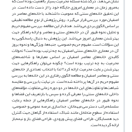
نشان می‌دهد، درگذشته مسئله محرمیت بسیار بااهمیت بوده است که
به‌مرور زمان در معماری امروزی جایگاه خود را از دست ‌داده است. در
این تحقیق خانه‌های سنتی که عمومیت داشته‌اند با خانه‌های معاصر در
اصفهان مورد بررسی قرار می‌گیرد. روش پژوهش از نوع مطالعه تطبیقی
بر اساس الگوی بردی می‌باشد. هدف از این مطالعه، بررسی مفهوم حریم
و تحلیل نحوه ظهور آن در خانه‌های سنتی و معاصر و ارائه راهکار جهت
بهترشدن معماری امروز می‌باشد. این پژوهش به دنبال پاسخگویی به
این سؤالات است، مفهوم حریم خصوصی، جنبه‌ها، ویژگی‌ها و نحوه بروز
آن در معماری خانه‌های سنتی اصفهان به چه ترتیب بوده است؟ تحولات
کالبدی خانه‌های معاصر اصفهان بر اساس معیارها و شاخصه‌های
محرمیت به چه ترتیب بوده است؟ چگونه می‌توان راهکارهایی جهت
بهترشدن رعایت محرمیت ارائه کرد؟ لذا با انتخاب تعدادی از خانه‌های
سنتی و معاصر اصفهان و مطالعه الگوی رفتاری در این خانه‌ها به بررسی
مفهوم حریم در آن‌ها پرداخته شده است. در نهایت با بررسی و مقایسه
شباهت‌ها و تفاوت‌های این خانه‌ها در دو دوره زمانی متفاوت، مؤلفه‌های
داخلی خانه‌های سنتی را معرفی کرده و سپس با بازتعریف این فضاها و
نحوه ظهور در خانه‌های معاصر اصفهان راهکارهایی از جمله رعایت
سلسله‌مراتب دسترسی میهمانان، جداسازی عرصه عمومی و خصوصی،
استفاده از سطوح متخلخل مانند شباک، استفاده از گیاهان جهت کنترل
دید همسایگان، طراحی فضای پیش ورودی، طراحی فضای باز و نیمه‌باز
ارائه گردیده است.