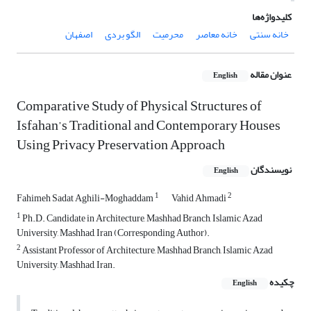
کلیدواژه‌ها
خانه سنتی
خانه معاصر
محرمیت
الگو بردی
اصفهان
عنوان مقاله
English
Comparative Study of Physical Structures of
Isfahan’s Traditional and Contemporary Houses
Using Privacy Preservation Approach
نویسندگان
English
1
2
Fahimeh Sadat Aghili-Moghaddam
Vahid Ahmadi
1
Ph.D. Candidate in Architecture, Mashhad Branch, Islamic Azad
University, Mashhad, Iran (Corresponding Author).
2
Assistant Professor of Architecture, Mashhad Branch, Islamic Azad
University, Mashhad, Iran.
چکیده
English