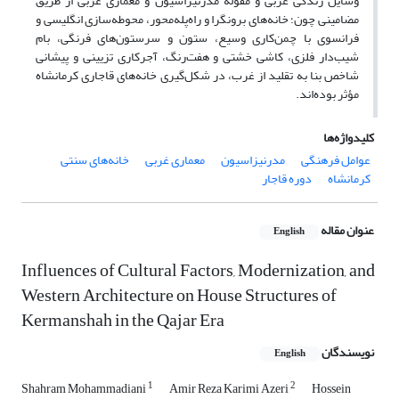
وسایل زندگی غربی و مقوله مدرنیزاسیون و معماری غربی از طریق
مضامینی چون؛ خانه‌های برونگرا و راه‌پله‌محور، محوطه‌سازی انگلیسی و
فرانسوی با چمن‌‌کاری وسیع، ستون و سرستون‌های فرنگی، بام
شیب‌دار فلزی، کاشی خشتی و هفت‌رنگ، آجرکاری تزیینی و پیشانی
شاخص بنا به تقلید از غرب، در شکل‌گیری خانه‌های قاجاری کرمانشاه
مؤثر بوده‌اند.
کلیدواژه‌ها
عوامل فرهنگی
مدرنیزاسیون
معماری غربی
خانه‌های سنتی
کرمانشاه
دوره قاجار
عنوان مقاله
English
Influences of Cultural Factors, Modernization, and
Western Architecture on House Structures of
Kermanshah in the Qajar Era
نویسندگان
English
1
2
Shahram Mohammadiani
Amir Reza Karimi Azeri
Hossein