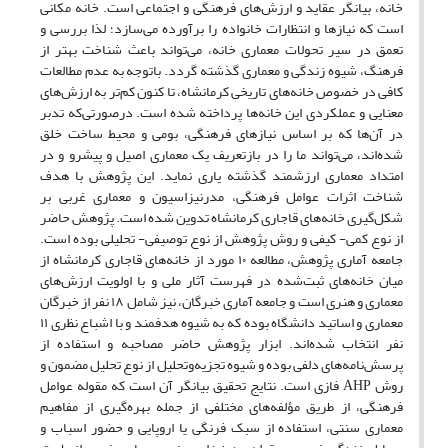
خانه، بیانگر عقاید و ارزش‌های فرهنگی و اجتماعی است. خانه مکانی
است که نیازها و انتظارات خانواده را برآورده می‌سازد؛ لذا بررسی و
تعمق در سیر تحولات معماری خانه، می‌تواند باعث شناخت بهتر از
فرهنگ، شیوه زندگی و معماری گذشته گردد. باتوجه ‌به عدم مطالعات
کافی در خصوص خانه‌های تاریخی کرمانشاه، تا کنون کم‌تر به ارزش‌های
معنایی و عملکردی این خانه‌ها پرداخته شده است. درصورتی‌که تدبر
در آن‌ها که بر اساس نیازهای فرهنگی، بومی و محیط ساخت خلق
شده‌اند، می‌تواند ما را در بازتعریف یک معماری اصیل و پیشرو و در
امتداد معماری ارزشمند گذشته یاری نماید. این پژوهش با هدف
شناخت اثرات عوامل فرهنگی، مدرنیزاسیون و معماری غربی بر
شکل‌‌گیری خانه‌های قاجاری کرمانشاه تدوین شده است. پژوهش حاضر
از نوع کمی- کیفی و روش پژوهش از نوع توصیفی- تحلیلی بوده است.
جامعه آماری پژوهش، مطالعه ۱۰ مورد از خانه‌های قاجاری کرمانشاه از
میان خانه‌های ثبت‌شده در فهرست آثار ملی و با اولویت ارزش‌های
معماری و هنری است و جامعه آماری خبرگان، نیز شامل ۱۸ نفر از خبرگان
معماری و اساتید دانشگاه بوده که به شیوه هدفمند و با اشباع نظری ۱۱
نفر انتخاب شده‌‌اند. ابزار پژوهش حاضر مصاحبه و استفاده از
پرسش‌نامه‌‌های دلفی بوده و شیوه تجزیه‌وتحلیل از نوع تحلیل مضمون و
روش AHP فازی است. نتایج تحقیق بیانگر آن است که مقوله عوامل
فرهنگی، از طریق مؤلفه‌های مختلفی از جمله بهره‌گیری از مفاهیم
معماری سنتی، استفاده از سبک فرنگی یا اروپایی و حضور اسباب و