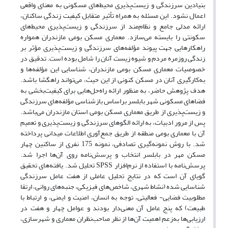
بنیادین سرزندگی و زیست‌پذیری محیط‌های مسکونی به معنای واقعی
اعمال نشود. این مسئله به همراه تأثیر متقابل کیفیت زندگی ساکنان،
ارائه مدلی جامع و نظام‌مند از سرزندگی ‌و زیست‌پذیری محیط‌های
سکونتی را بایسته می‌سازد. معماری مسکن بومی مازندران همواره
راهکارهایی جهت پیوند مؤلفه‌های سرزندگی و زیست‌پذیری مؤثر بر
زندگی روزمره مردم و شیوه زیست آنان را شامل بوده است. تدقیق در
خصوصیات معماری مسکن بومی مازندران، شناسایی این مؤلفه‌ها و
به‌کارگیری آنان در مسکن کنونی از این حیث، می‌تواند راهگشا باشد.
هدف پژوهش حاضر، به منظور ارائه راه‌حل‌هایی برای کیفیت‌بخشی به
فضاهای مسکونی شهر بابلسر براساس بازشناسی مؤلفه‌های سرزندگی
و زیست‌پذیری از طریق معماری مسکن بومی استان مازندران می‌باشد.
پس از مرور ادبیات، به ارائه الگوهای سرزندگی و زیست‌پذیری و تعمیم
آن با معماری بومی منطقه از طریق جمع‌آوری اطلاعات میدانی پرداخته
شد. با روش نمونه‌گیری تصادفی، نمونه 175 نفری از ساکنین چهار
مسکن مهر در بابلسر انتخاب و پرسش‌نامه روی آن‌ها اجرا شد.
پرسش‌نامه با استفاده از نرم‌افزار SPSS تحلیل شد. یافته‌های تحقیق
گویای آن است که در نتایج تحلیل عاملی از هفت عامل سرزندگی
شناسایی شده (نشاط شهری، شاخص‌های فیزیکی، جنبه‌های روانی، ارتقا
مطلوبیت فضایی- فعالیتی، توجه به انسان، امنیت و ایمنی، و ارتباط با
طبیعت) که پنج عامل آن معنی‌دار بودند و عوامل چهار و هفت در
ارزیابی‌ها به‌زعم اهمیت آن‌ها از نظر صاحب‌نظران معماری و شهرسازی،