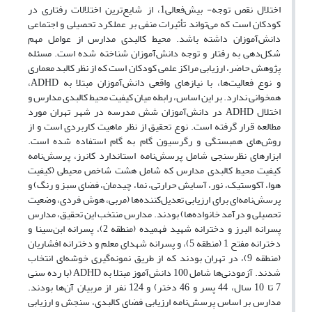
اختلال نقص توجه- بیش‌فعالی1، از شایع‌ترین اختلالات رفتاری در
کودکان است که می‌تواند تأثیرات منفی بر عملکرد تحصیلی و اجتماعی
دانش‌آموزان داشته باشد. محیط کالبدی مدارس از عوامل مهم
شکل‌دهی به رفتار و توجه دانش‌آموزان شناخته شده است. مسئله
پژوهش حاضر، ارزیابی مراکز علمی کودکان است که از نظر کالبد معماری
و نوع فعالیت‌ها، با نیازهای واقعی دانش‌آموزان مبتلا به ADHD،
همخوانی ندارد. بر این اساس، رابطه میان کیفیت محیط کالبدی مدارس و
اختلال ADHD در دانش‌آموزان شش مدرسه در شهر تهران مورد
مطالعه قرار گرفته است. نوع تحقیق از نظر ماهیت کاربردی است و از
روش‌های همبستگی و رگرسیون گام به گام استفاده شده است.
ابزارهای نظرسنجی شامل پرسش‌نامه استاندارد کانرز، پرسش‌نامه
کیفیت محیط کالبدی مدارس که شامل هشت شاخص محیطی (کیفیت
هوا، آکوستیک، نور، آسایش حرارتی، نما، چیدمان، فضای سبز و رنگ) و
پرسش‌نامه‌ای برای ارزیابی تعدیل‌کننده‌ها (مربی، هوش فردی، وضعیت
تحصیلی و درآمد خانواده‌ها) بودند. مدارس منتخب این تحقیق، مدارس
پسرانه البرز و دخترانه شهید فهمیده (منطقه 2)، پسرانه ابن‌سینا و
دخترانه مفتح 1 (منطقه 5)، و پسرانه شهدای معلم و دخترانه افشاریان
(منطقه 9)، در تهران بودند که از طریق نمونه‌گیری خوشه‌ای انتخاب
شدند. آزمودنی‌ها شامل 100 دانش‌آموز مبتلا به ADHD (با رده سنی
7 تا 10 سال، 44 پسر و 46 دختر) و 124 نفر از مربیان آن‌ها بودند.
مدارس بر اساس پرسش‌نامه ارزیابی فضای کالبدی، سنجش و ارزیابی