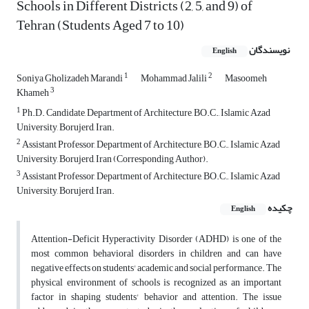
Schools in Different Districts (2, 5, and 9) of
Tehran (Students Aged 7 to 10)
نویسندگان
English
1
2
Soniya Gholizadeh Marandi
Mohammad Jalili
Masoomeh
3
Khameh
1
Ph.D. Candidate, Department of Architecture, BO.C., Islamic Azad
University, Borujerd, Iran.
2
Assistant Professor, Department of Architecture, BO.C., Islamic Azad
University, Borujerd, Iran (Corresponding Author).
3
Assistant Professor, Department of Architecture, BO.C., Islamic Azad
University, Borujerd, Iran.
چکیده
English
Attention-Deficit Hyperactivity Disorder (ADHD) is one of the
most common behavioral disorders in children and can have
negative effects on students' academic and social performance. The
physical environment of schools is recognized as an important
factor in shaping students' behavior and attention. The issue