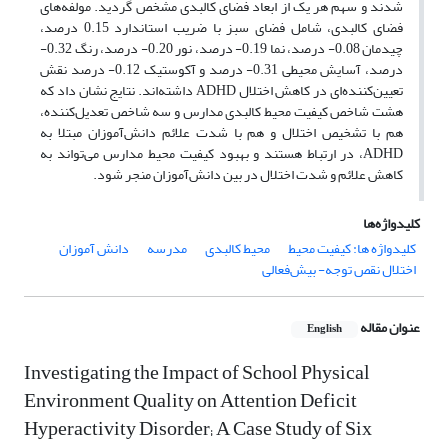
شدند و سهم هر یک از ابعاد فضای کالبدی مشخص گردید. مولفه‌های
فضای کالبدی، شامل فضای سبز با ضریب استاندارد 15.‏0 درصد،
چیدمان 08.‏0- درصد، نما 19.‏0- درصد، نور 20.‏0- درصد، رنگ 32.‏0-
درصد، آسایش محیطی 31.‏0- درصد و آکوستیک 12.‏0- درصد نقش
تعیین‌کننده‌ای در کاهش اختلال ADHD داشته‌اند. نتایج نشان داد که
هشت شاخص کیفیت محیط کالبدی مدارس و سه شاخص تعدیل‌کننده‌،
هم با تشخیص اختلال و هم با شدت علائم دانش‌آموزان مبتلا به
ADHD، در ارتباط هستند و بهبود کیفیت محیط مدارس می‌تواند به
کاهش علائم و شدت اختلال در بین دانش‌آموزان منجر شود.
کلیدواژه‌ها
کلیدواژه ها: کیفیت محیط
محیط کالبدی
مدرسه
دانش آموزان
اختلال نقص توجه- بیش‌فعالی
عنوان مقاله
English
Investigating the Impact of School Physical
Environment Quality on Attention Deficit
Hyperactivity Disorder; A Case Study of Six