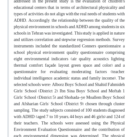
addressed in the present study is the evaluation of children's
educational centers that, in terms of architectural physicality and
types of activities, do not align with the real needs of students with
ADHD. Accordingly, the relationship between the quality of the
physical environment in schools and ADHD among students in six
schools in Tehran was investigated. This study is applied in nature
and utilizes correlation and stepwise regression methods. Survey
instruments included the standardized Conners questionnaire, a
school physical environment quality questionnaire comprising
eight environmental indicators (air quality, acoustics, lighting,
thermal comfort, façade, layout, green space, and color), and a
questionnaire for evaluating moderating factors (teacher,
individual intelligence, academic status, and family income). The
selected schools were: Alborz Boys’ School and Shahid Fahmideh
Girls’ School (District 2), Ibn Sina Boys’ School and Moftah 1
Girls’ School (District 5), and Shohada-ye Moallem Boys’ School
and Afsharian Girls’ School (District 9), chosen through cluster
sampling. The study subjects consisted of 100 students diagnosed
with ADHD (aged 7 to 10 years; 44 boys and 46 girls) and 124 of
their teachers. The schools were assessed using the Physical
Environment Evaluation Questionnaire, and the contribution of
each environmental dimension was determined. The physical