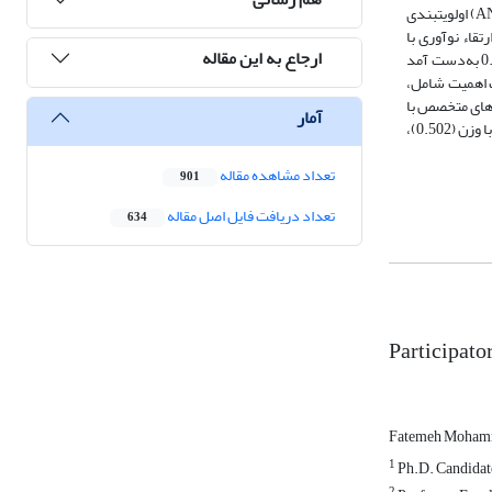
به طور استقرایی انجام گرفته است. مؤلفه‌های طراحی و زیرمعیارها با استفاده از منابع علمی شناسایی و با تکنیک کارشناس خبره و مدل‌های تصمیم‌گیری چندمعیاره (ANP) اولویت‎بندی
ر راستای ارتقاء نوآوری با
ارجاع به این مقاله
رتبه‌بندی شده‌اند. نتایج نشان می‌دهند که بر اساس الگوریتم محاسبه‌ی نرخ ناسازگاری، این نرخ در مورد ماتریس معیارهای اصلی برابر 033.‏0 به‌دست آمد
ب اهمیت شامل،
.‏0)، استفاده از تکنیک‌های معماری گروهی با وزن (128.‏0)، همکاری با تیم‌های متخصص با
آمار
وزن (180.‏0) و خلق بستری برای آزمون و ارزیابی ایده‌ها با وزن (093.‏0) است. همچنین از بین سه گزینه مطرح برای طراحی مشارکتی، گزینه الگوسازی در طراحی مشارکتی با وزن (502.‏0)،
تعداد مشاهده مقاله
901
تعداد دریافت فایل اصل مقاله
634
Participato
Fatemeh Mohamm
1
Ph.D. Candidate 