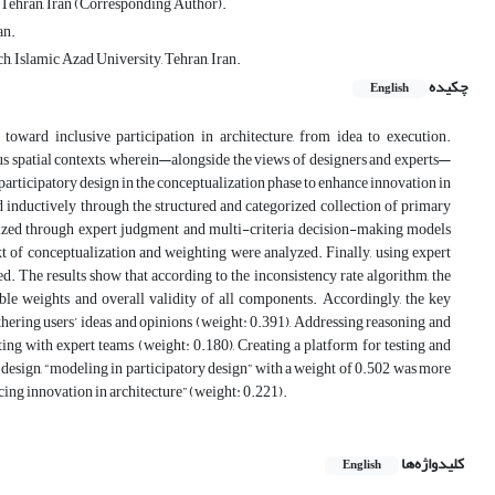
, Tehran, Iran (Corresponding Author).
an.
h, Islamic Azad University, Tehran, Iran.
چکیده
English
 toward inclusive participation in architecture, from idea to execution.
ious spatial contexts, wherein—alongside the views of designers and experts—
 participatory design in the conceptualization phase to enhance innovation in
ed inductively through the structured and categorized collection of primary
tized through expert judgment and multi-criteria decision-making models
t of conceptualization and weighting were analyzed. Finally, using expert
. The results show that according to the inconsistency rate algorithm, the
able weights and overall validity of all components. Accordingly, the key
thering users’ ideas and opinions (weight: 0.391), Addressing reasoning and
ing with expert teams (weight: 0.180), Creating a platform for testing and
 design, “modeling in participatory design” with a weight of 0.502 was more
ing innovation in architecture” (weight: 0.221).
کلیدواژه‌ها
English