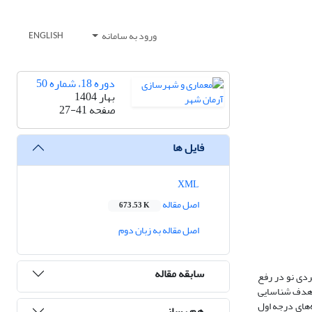
ورود به سامانه
ENGLISH
دوره 18، شماره 50
بهار 1404
صفحه
27-41
فایل ها
XML
اصل مقاله
673.53 K
اصل مقاله به زبان دوم
سابقه مقاله
ردی نو در رفع
ت. این پژوهش با هدف شناسایی
ه‌های درجه اول
هم رسانی