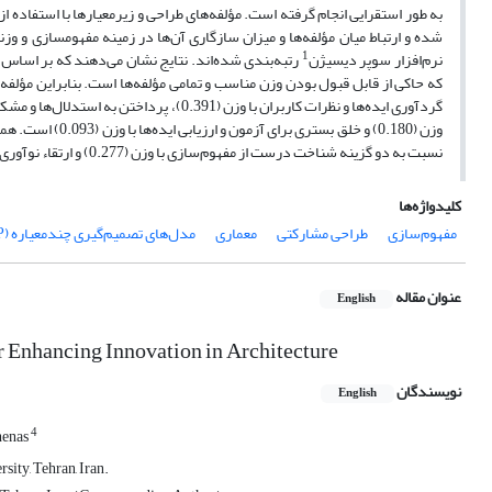
ش
1
نرم‌افزار سوپر دیسیژن
که حاکی از قابل قبول بودن وزن مناسب و تمامی مؤلفه‌ها است. بنابراین مؤل
نسبت به دو گزینه‌ شناخت درست از مفهوم‌سازی با وزن (277.‏0) و ارتقاء نوآوری در معماری با وزن (221.‏0) از حساسیت بیش‌تری برخوردار بوده است.
کلیدواژه‌ها
مفهوم‌سازی
طراحی مشارکتی
معماری
مدل‌های تصمیم‌گیری چندمعیاره (ANP)
عنوان مقاله
English
r Enhancing Innovation in Architecture
نویسندگان
English
4
henas
sity, Tehran, Iran.