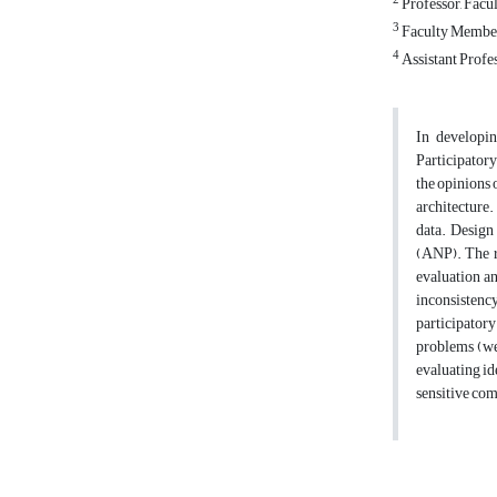
2
Professor, Facu
3
Faculty Member,
4
Assistant Profes
In developin
Participatory
the opinions 
architecture.
data. Design
(ANP). The r
evaluation an
inconsistency
participatory
problems (wei
evaluating id
sensitive com