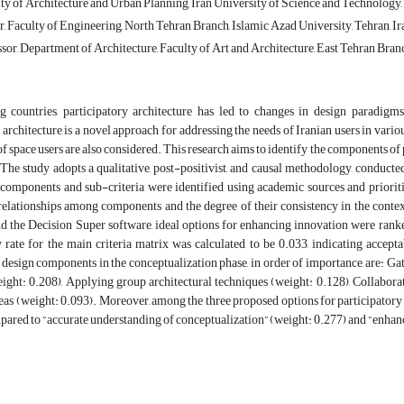
lty of Architecture and Urban Planning, Iran University of Science and Technology
 Faculty of Engineering, North Tehran Branch, Islamic Azad University, Tehran, Ir
sor, Department of Architecture, Faculty of Art and Architecture, East Tehran Branc
g countries, participatory architecture has led to changes in design paradigms
 architecture is a novel approach for addressing the needs of Iranian users in var
of space users are also considered. This research aims to identify the components of
 The study adopts a qualitative, post-positivist, and causal methodology, conduct
 components and sub-criteria were identified using academic sources and priori
elationships among components and the degree of their consistency in the contex
d the Decision Super software, ideal options for enhancing innovation were ranked
 rate for the main criteria matrix was calculated to be 0.033, indicating accept
 design components in the conceptualization phase, in order of importance, are: Ga
ght: 0.208), Applying group architectural techniques (weight: 0.128), Collaborat
eas (weight: 0.093). Moreover, among the three proposed options for participatory
pared to “accurate understanding of conceptualization” (weight: 0.277) and “enhanc