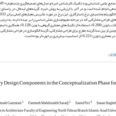
ده و ارتباط میان مؤلفه‌ها و میزان سازگاری آن‌ها در زمینه مفهوم‎سازی و وزن‎دهی انجام شده است و در آخر با ارزیابی به روش خبره، گزینه‌های ایده‌ال د
فه‌های طراحی مشارکتی که در مرحله مفهوم‌سازی نقش اساسی را بر عهده دارند به ترتی
گردآوری ایده‌ها و نظرات کاربران با وزن (391.‏0)، پرداختن به استدلال‌ها و مشکلات با وزن (208
ry Design Components in the Conceptualization Phase fo
1
2
3
adi Gazestani
Fatemeh Mahdizadeh Saradj
Saeed Piri
Sanaz Haghs
in Architecture, Faculty of Engineering, North Tehran Branch, Islamic Azad Univer