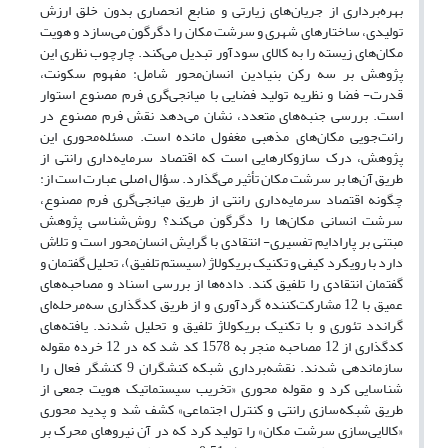
بهره‌برداری از جریان‌های زیارتی و منابع انحصاری بدون خلق ارزش
تولیدی، ساختارهای شهری و سرشت مکان را دگرگون می‌سازد و هویت
مکان‌های زیسته را به کالای سودآور تبدیل می‌کند. چارچوب نظری این
پژوهش بر سه رکن بنیادین انسان‌محور شامل: مفهوم سکونت،
قدرت- فضا و نظریه تولید فضایی با میانجی‌گری فرم مصنوع استوار
است. بررسی جنبه‌های متعدد، نشان می‌دهد نقش فرم مصنوع در
رانت‌جویی مکان‌های مذهبی مغفول مانده است. مسئله‌محوری این
پژوهش، درک سازوکارهایی است که اقتصاد سرمایه‌داری رانتی از
طریق آن‌ها بر سرشت مکان تأثیر می‌گذارد. سؤال اصلی عبارت است از:
چگونه اقتصاد سرمایه‌داری رانتی از طریق میانجی‌گری فرم مصنوع،
سرشت انسانی مکان‌ها را دگرگون می‌کند؟ روش‌شناسی پژوهش
مبتنی بر پارادایم تفسیری- انتقادی با گرایش انسان‌محور است و تلاش
دارد با رویکرد کیفی و تکنیک بریکولاژ (سیستم تلفیق)، تحلیل گفتمان و
گفتمان انتقادی را تلفیق کند. داده‌ها از بررسی اسناد و مصاحبه‌های
عمیق با 12 مشارکت‌کننده گردآوری و از طریق کدگذاری سه‌مرحله‌ای
گراندد تئوری و با تکنیک بریکولاژ تلفیق و تحلیل شدند. یافته‌های
کدگذاری از 12 مصاحبه منجر به 1578 کد شد که در 12 خرده مقوله
سازماندهی شدند. نقشه‌برداری شبکه کنشگران 9 کنشگر فعال را
شناسایی کرد و مقوله محوری «تخریب سیستماتیک هویت جمعی از
طریق شبکه‌سازی رانتی و کنترل اجتماعی» کشف شد و پدید محوری
«کالایی‌سازی سرشت مکان» را تولید کرد که در آن نیروهای محرک بر