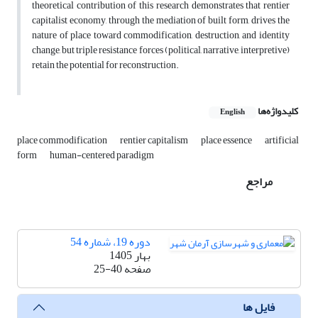
theoretical contribution of this research demonstrates that rentier
capitalist economy, through the mediation of built form, drives the
nature of place toward commodification, destruction, and identity
change, but triple resistance forces (political, narrative, interpretive)
retain the potential for reconstruction.
کلیدواژه‌ها
English
place commodification
rentier capitalism
place essence
artificial
form
human-centered paradigm
مراجع
دوره 19، شماره 54
بهار 1405
صفحه
25-40
فایل ها