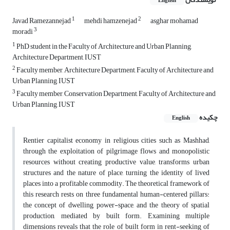
English
1
2
Javad Ramezannejad
mehdi hamzenejad
asghar mohamad
3
moradi
1
PhD student in the Faculty of Architecture and Urban Planning,
Architecture Department, IUST
2
Faculty member, Architecture Department, Faculty of Architecture and
Urban Planning, IUST
3
Faculty member, Conservation Department, Faculty of Architecture and
Urban Planning, IUST
چکیده
English
Rentier capitalist economy in religious cities such as Mashhad,
through the exploitation of pilgrimage flows and monopolistic
resources without creating productive value, transforms urban
structures and the nature of place, turning the identity of lived
places into a profitable commodity. The theoretical framework of
this research rests on three fundamental human-centered pillars:
the concept of dwelling, power-space, and the theory of spatial
production, mediated by built form. Examining multiple
dimensions reveals that the role of built form in rent-seeking of