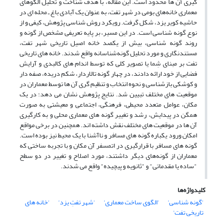
گیری آن ها محدود است. این مقاله، با هدف شناخت و تحلیل الگوهای
معماری خانه‌های بومی در شهر تفت، به عنوان یک آبادی باغ ـ محله ای در
حاشیه کویر یزد، شکل گرفت. رویکرد روش شناسی پژوهش، کیفی و از
نوع گونه شناسی است. در این مسیر، بر پایه تعریفی مشخص از گونه و
روند گونه شناسی، بیش از یکصد خانه اصیل تاریخی شهر تفت،
مستندنگاری و مورد تحلیل گونه‌شناسانه واقع شدند. خانه های تاریخی
تفت بر مبنای شِما یا تصویر کلی که توسط اندام های کالبدی و آرایش
فضایی از خود ارائه دادند، در چهار گونه تالاردار، شکم دریده، صفه دار
و کوشکی بازشناسی و نحوه انتخاب و تنظیم گری آن ها توسط معماران در
موقعیت های مختلف تبیین شد. نتایج پژوهش نشان می دهد؛ در یک
مکان، عوامل متعدد محیطی، فرهنگی، اجتماعی و معیشتی به صورت
همگن در پیدایش، رشد و تغییر گونه های معماری محلی و به کارگیری
آن ها در موقعیت های مختلف نقش داشته اند. همچنین در برخی مواقع
امکان ورود یکباره گونه های مسافر و ناآشنا با یک محیط نیز بوده است.
گونه های مسافر با قرارگیری در اتمسفر آن مکان و با تجربه ساختی که
معماران از گونه‌های دیگر داشتند، مورد اصلاح و تغییر در دو سطح
"ساده یا مقدماتی" و "ثانویه و پیچیده" واقع می شدند.
کلیدواژه‌ها
'گونه شناسی'
'الگوی ساخت معماری'
'شهر تفتِ یزد'
'خانه های
تاریخی تفت'