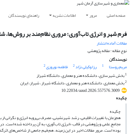
صفحه اصلی
مرور
اطلاعات نشریه
راهنمای نویسندگان
فرم شهر و انرژی تاب‌آوری؛ مروری نظام‌مند بر روش‌ها، ش
مقالات آماده انتشار
نوع مقاله : مقاله پژوهشی
نویسندگان
2
2
1
مریم روستا
رزا وکیلی نژاد
فاطمه نوروزی
1
بخش شهرسازی، دانشکده هنر و معماری، دانشگاه شیراز
2
بخش معماری، دانشکده هنر و معماری، دانشگاه شیراز، شیراز، ایران
10.22034/aaud.2026.557576.3009
چکیده
چکیده
هم‌زمان با تغییرات اقلیمی، رشد شهرنشینی، مصرف بی‌رویه انرژی‌ و نگرانی از 
مجامع علمی و پژوهشی در قالب «انرژی تاب‌آوری» به آن پرداخته شده است. در ا
بوده است. مرور مقالات اخیر در این زمینه، هم فهم جامعی از شاخص‌های اثرگذا