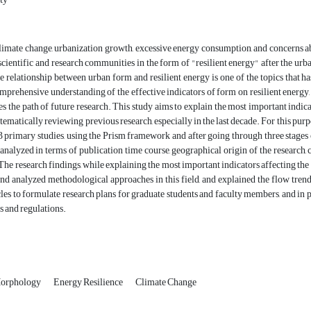
imate change, urbanization growth, excessive energy consumption, and concerns abo
scientific and research communities in the form of "resilient energy" after the urba
e relationship between urban form and resilient energy is one of the topics that has 
mprehensive understanding of the effective indicators of form on resilient energy, a
ifies the path of future research. This study aims to explain the most important indic
tematically reviewing previous research, especially in the last decade. For this purp
 primary studies, using the Prism framework and after going through three stages o
 analyzed in terms of publication time course, geographical origin of the researc
The research findings, while explaining the most important indicators affecting the 
nd analyzed methodological approaches in this field, and explained the flow trends
rcles to formulate research plans for graduate students and faculty members, and in 
es and regulations.
orphology
Energy Resilience
Climate Change