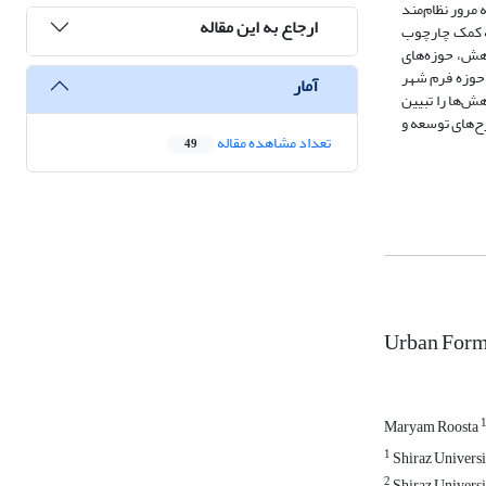
مرور نظام‌مند
ارجاع به این مقاله
ستجو در پایگاه‌ علمی Scopus و دست‌یابی به 413 پژوهش اولیه، به کمک چارچوب
یی پژوهش، حوزه‌های
 شاخص‌های اثرگذار در حوزه فرم شهر
آمار
ش‌ها را تبیین
ح‌های توسعه و
تعداد مشاهده مقاله
49
Urban Form 
Maryam Roosta
1
Shiraz Universi
2
Shiraz Universi