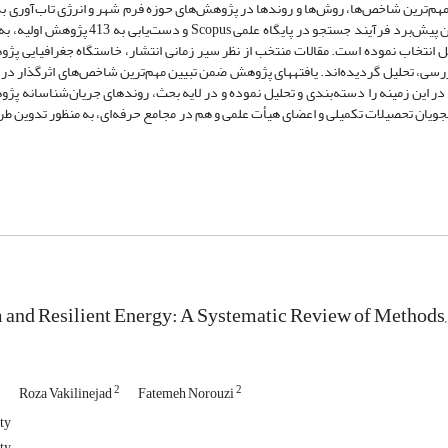
م‌ترین شاخص‌ها، روش‌ها و روندها در پژوهش‌های حوزه فرم شهر و انرژی تاب‌آوری به 
پژوهش‌های پیشین به خصوص در دهه اخیر پرداخته است. به این منظور، ضمن پیش‌برد فرآیند ج
 31 مقاله را به منظور بررسی و تحلیل انتخاب نموده است. مقالات منتخب از نظر سیر زمانی انتشار، خاستگاه جغرافیا
مفهومی و کلیدواژگانی مشترک، روش‌شناسی، مقیاس و نیز شاخص‌های مورد بررسی، تحلیل گردیده‌اند. یافته‎های پژوهش ضمن تبیین مهم‌ترین
ر این زمینه را دسته‌بندی و تحلیل نموده و در لایه بحث، روندهای جریان‌شناسانه پژوه
ویان تحصیلات تکمیلی و اعضای هیأت علمی و هم در مجامع حرفه‌ای، به منظور تدوین طر
and Resilient Energy: A Systematic Review of Methods, 
1
2
2
Roza Vakilinejad
Fatemeh Norouzi
ty
ty