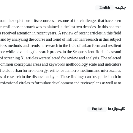
چکیده
English
ut the depletion of its resources are some of the challenges that have been
n resilience approach was explained in the last two decades. In this context,
received attention in recent years. A review of recent articles in this field
nd by analyzing the course and trend of influential research in this subject
ators, methods, and trends in research in the field of urban form and resilient
ose, while advancing the search process in the Scopus scientific database and
f screening, 31 articles were selected for review and analysis. The selected
h, common conceptual areas and keywords, methodology, scale, and indicators
field of urban form on energy resilience at macro, medium, and micro scales,
 of research in the discussion layer. These findings can be applied both in
professional circles to formulate development and review plans, as well as to
کلیدواژه‌ها
English