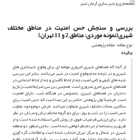
بررسی و سنجش حس امنیت در مناطق مختلف
شهری(نمونه موردی: مناطق 2 و 11 تهران)
نوع مقاله : مقاله پژوهشی
چکیده
از آنجا که فضاهای شهری امروزی مولفه ای برای وقوع نابهنجاری های
شهری و در نتیجه عدم وقوع امنیت در شهر می باشد، بنابر این بررسی
جنبه های کیفی و کمی امنیت چه از لحاظ کالبدی و چه از لحاظ اجتماعی در
فضاهای شهری امری ضروری است. همچنین بررسی شرایط امنیت زنان و
دختران در فضاهای شهری، بخصوص در هنگام شب، دارای اهمیت
است. فرضیۀ اول پژوهش حاضر بر این مبنا است که حس امنیت برای
ساکنین محلات مختلف شهری متفاوت میباشد. فرض دوم وجود تفاوت
حس امنیت را در شب و روز، برای دو گروه مختلف زنان و مردان در نظر
دارد. برای ارزیابی فرضیات فوق، از روش کمی استفاده شده است، و از
طریق پرسشنامه از مردم نظرخواهی شده است. به این منظور دو منطقه
شهری در شمال و مرکز تهران انتخاب شده است و اطلاعات گردآوری
شده با استفاده از تحلیل های آماری مورد بررسی قرار گرفته اند.یافته