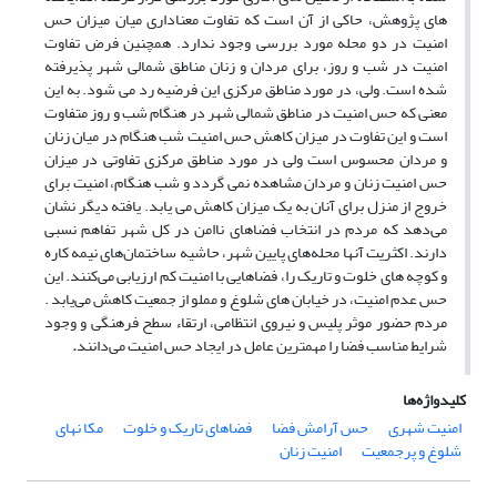
های پژوهش، حاکی از آن است که تفاوت معناداری میان میزان حس
امنیت در دو محله مورد بررسی وجود ندارد. همچنین فرض تفاوت
امنیت در شب و روز، برای مردان و زنان مناطق شمالی شهر پذیرفته
شده است. ولی، در مورد مناطق مرکزی این فرضیه رد می شود. به این
معنی که حس امنیت در مناطق شمالی شهر در هنگام شب و روز متفاوت
است و این تفاوت در میزان کاهش حس امنیت شب هنگام در میان زنان
و مردان محسوس است ولی در مورد مناطق مرکزی تفاوتی در میزان
حس امنیت زنان و مردان مشاهده نمی گردد و شب هنگام، امنیت برای
خروج از منزل برای آنان به یک میزان کاهش می یابد. یافته دیگر نشان
می‌دهد که مردم در انتخاب فضاهای ناامن در کل شهر تفاهم نسبی
دارند. اکثریت آنها محله‌های پایین شهر، حاشیه ساختمان‌های نیمه کاره
و کوچه های خلوت و تاریک را، فضاهایی با امنیت کم ارزیابی می‌کنند. این
حس عدم امنیت، در خیابان های شلوغ و مملو از جمعیت کاهش می‌یابد .
مردم حضور موثر پلیس و نیروی انتظامی، ارتقاء سطح فرهنگی و وجود
شرایط مناسب فضا را مهمترین عامل در ایجاد حس امنیت می‌دانند
.
کلیدواژه‌ها
امنیت شهری
حس آرامش فضا
فضاهای تاریک و خلوت
مکا نهای
شلوغ و پرجمعیت
امنیت زنان