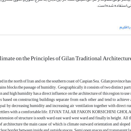
دانی استفاده شده است.
ا اقلیم
limate on the Principles of Gilan Traditional Architectur
ted in the north of Iran and on the southern coast of Caspian Sea. Gilan province ha
ns blocks the passage of humidity. Geographically, it consists of two distinct parts
in and high humidity has a direct influence on the architecture of this region to 
 is based on constructing buildings separate from each other and tend to achieve
goal by decreasing humidity and increasing air ventilation together with direct r
settlers with a comfortable life. EIVAN, TALAR, FAKON, KORSICHINI, GHOLAM
extension of structure is south ward, east ward, west ward and finally in height. Al
of architecture the main cause of which is climate outward orientation and sloped r
a clear border between inside and outside spaces. Semi open spaces and transparent l