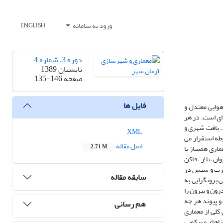
ورود به سامانه
ENGLISH
دوره 3، شماره 4
تابستان 1389
صفحه
135-146
فایل ها
هوایی معتدل و
ای است. در هر
. بافت شهری و
XML
طه استقرار می
اصل مقاله
ماری همساز با
2.71 M
ن، تلار ، فاکن
 غرب و سپس در
سابقه مقاله
 برونگرایی به
ون و بیرون را
 و پیوند هر چه
هم رسانی
کلی از معماری
بناهای مسکونی