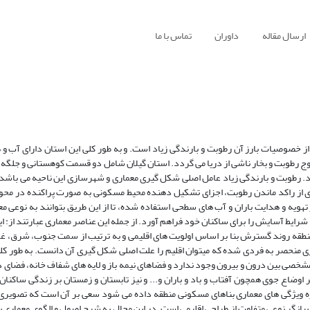
ارسال مقاله
داوران
تماس با ما
ز خصوصیات بارز آن رطوبت و بارندگی زیاد است. و به طور کلی این استان دارای آب و 
روج رطوبت و بخار ناشی از دریا می گردد. استان گیلان شامل دو قسمت کوهستانی و جلگه 
د. رطوبت و بارندگی زیاد عامل اصلی شکل گیری معماری و شهرسازی این ناحیه می باشد
ری از راکد ماندن رطوبت، اجزای تشکیل دهنده محیط مسکونی به صورت پراکنده در محو
ویه و هدایت باران و آب های سطحی استفاده شده، تا از این طریق بتوانند به نوعی مع
رایط آسایش را برای ساکنان خود فراهم آورد. از جمله این عناصر معماری عبارتند از: ایوا
 منطقه روند گسترش بنا بر اساس اولویت های اقلیمی و به ترتیب از سمت جنوب، شرق،
ری منحصر به فردی شده که میتوان اقلیم را علت اصلی شکل گیری آن دانست. به طور کلی
شخصی بین درون و بیرون وجود ندارد و فضاهای نیمه باز و لایه های شفاف خانه، فضای در
ر اوضاع جوی همچون آفتاب و باد و باران و... و نیز تابستان و زمستان بر زندگی ساکنان
اره ویژگی های معماری بناهای مسکونی منطقه داده می شود سعی بر آن است که تصویری 
 بیانگر نوعی متفاوت از طراحی اقلیمی است. در این مجال به شرح اصول و الگوی معماری 