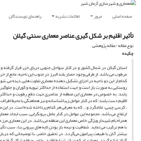
صفحه اصلی
مرور
اطلاعات نشریه
راهنمای نویسندگان
تأثیر اقلیم بر شکل گیری عناصر معماری سنتی گیلان
نوع مقاله : مقاله پژوهشی
چکیده
استان گیلان در شمال کشور و در کنار سواحل جنوبی دریای خزر قرار گرفته و ا
مرطوب می باشد. از طرفی وجود حصار بلند البرز در جنوب این ناحیه، مانع از خ
کدام از این دو ناحیه در اجزای تشکیل دهنده معماری تفاوت هایی دیده می شو
روستایی به صورت باز است و جهت استفاده از حداکثر تهویه و کوران و جلوگی
یابند. به خصوص در معماری این منطقه از عناصری جهت دفع رطوبت و حداکثر ته
اقلیم دست یابند؛ که در کنار عوامل زیباشناسانه و نیز هماهنگی با محیط اطراف، ش
، کرسی چینی، غلامگرد و... که به معرفی هر کدام پرداخته شده است. در این
ارتفاع می باشد. مجموعه این عوامل در کنار عامل برونگرایی، سبب ایجاد معما
همراه بام شیبدار ویژگی خاص معماری این منطقه می باشد. در این معماری مرز م
با هم ترکیب می نماید. شفافیت و نیمه باز بودن لایه های بیرونی بنا، سبب تأثی
بیشتر آنان با طبیعت پیرامون می‌گردد. در تحقیق حاضر، با توضیحاتی که درب
گیلان ارائه گردد. معماری ای که در اثر شرایط اقلیمی خاص منطقه شکل گرفته و