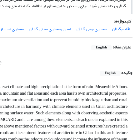
گیلان پرداخته می شود. برای رسیدن به این منظور از مطالعات کتابخانه ای و می
کلیدواژه‌ها
اقلیم گیلان
معماری بومی گیلان
اصول معماری سنتی گیلان
معماری همساز ب
عنوان مقاله
English
e
چکیده
English
s a wet climate and high precipitation in the form of rain. Meanwhile Alborz
: mountain and flat areas and each area has its own architectural properties.
use maximum air ventilation and to prevent humidity blockage urban and rural
 architecture in harmony with climate elements used in Gilan architecture
unning surface water. Such elements along with observing aesthetic aspects
GARD and… are among these elements and each one is explained in this
l the above mentioned factors with outward oriented structures have created a
oofs are the eminent features of architecture in Gilan. In this architecture
ayers combine the indoors and outdoors and increase the influence of the sun,