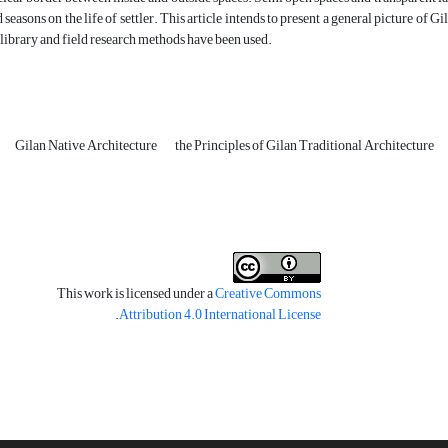
d seasons on the life of settler. This article intends to present a general picture of
le library and field research methods have been used.
Gilan Native Architecture
the Principles of Gilan Traditional Architecture
This work is licensed under a
Creative Commons
.
Attribution 4.0 International License