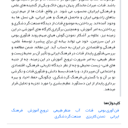
باشد. قنات، میراث ماندگار پنهان درون خاک و یکی از گنجینه های علمی
و فرهنگی ایرانیان محسوب می شود. در واقع، قنات ها از مهم ترین
بناهای زادبومی ایران و ماحصل فرهنگ و هنر ایرانی، طی نسل ها به
وجود آمده اند. پرداختن به موضوع قنات از دیدگاه صنعت گردشگری و
پرداختن به امر آموزش، و همچنین برگزاری کارگاه های آموزشی در این
زمینه نیز، علاوه بر آشکار نمودن گوش ههای مبهم روند فنآوری بومی
در این سرزمین، خود می تواند بهانه ای برای پیشبرد توسعۀ علمی،
فرهنگی و اقتصادی در ایران به حساب آید. این مقاله، ضمن مطالعه و
بررسی فنآوری پایدار قنات در فرهنگ ایرانی و تأثیر آن بر محیط زیست و
منظر طبیعی، به امر ضرورت ترویج آموزش در این زمینه، چه از جنبه
های فنی- زیست محیطی و چه از نظر دیدگاه تاریخی، فرهنگی، اقتصادی
و اجتماعی آن میپردازد، و با هدف بسط دانش و فنآوری قنات و نگرشی
نو بر آن و با گسترش فرهنگ گردشگری، چگونگی حفظ، احیاء و بهره
برداری پایدار از این دستآورد عظیم بشری را مورد تجزیه و تحلیل قرار
میدهد.
کلیدواژه‌ها
فن آوری بومی
قنات
آب
منظر طبیعی
ترویج آموزش
فرهنگ
ایرانی
تمدن کاریزی
صنعت گردشگری