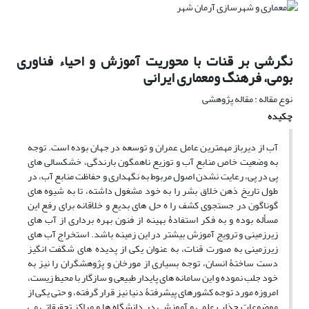
نگرشی بر قنات با محوریت آموزش و احیاء فناوری
بومی، فرهنگ ومعماری ایرانی
نوع مقاله : مقاله پژوهشی
چکیده
آب از دیرباز مهمترین عامل عمران و توسعه در جهان بوده است. توجه
به وضعیت خاص منابع آب و توزیع ناهمگون بارندگی، خشکسالی های
پی در پی، رعایت نشدن اصول مربوط به نگهداری و حفاظت منابع آب، در
طول تاریخ ذهن خلاق بشر را به خود مشغول داشته، تا به شیوه های
گوناگون در جستجوی کشف را ه حل های بدیع و خلاقانه برای رفع این
مسأله بوده و به فکر استفادۀ بهینه از فنون بهره برداری از آب های
زیرزمینی و ترویج آموزش بیشتر در این زمینه باشد. استخراج آب های
زیرزمینی به صورت قنات، به عنوان یکی از پدیده های شگفت انگیز
دست ساختۀ انسان، توجه بسیاری از مورخان و پژوهشگران را نیز به
خود جلب نموده و این سامانه های پایدار طبیعی و سازگار با محیط زیست،
امروزه مورد توجه کشورهای پیشرفتۀ دنیا نیز قرار گرفته، و حتی یکی از
موضوعات جذاب علمی و آموزشی در دانشگاه ها و مراکز تحقیقاتی می