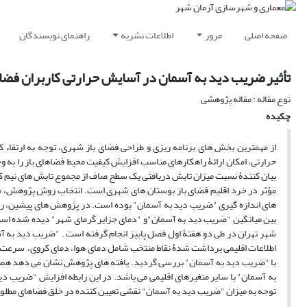
صفحه اصلی
مرور
اطلاعات نشریه
راهنمای نویسندگان
تأثیر ضریب دید به آسمان در آسایش حرارتی کاربران فضا
نوع مقاله : مقاله پژوهشی
چکیده
از مهمترین بخش های برنامه ریزی و طراحی فضای باز شهری، توجه به ارتقاء
حرارتی، امکان ارائۀ راهکارهای مناسب افزایش کیفیت محیط فضاهای باز را به 
بیان کنندۀ نسبت میزان تابش دریافتی یک سطح صاف از مجموع تابش های نیم ک
مؤثر در خرد اقلیم فضای باز بوستان های شهری است. انتخاب روش پژوهش، مت
های اندازه گیری "ضریب دید به آسمان" بوده است. در پژوهش های پیشین، راب
شهر تهران در طی دو هفتۀ اول فصل پاییز انجام گرفته است . "ضریب دید به 
اطلاعات اقلیمی برداشت شدۀ نقاط منتخب شامل دمای هوا، دمای کروی، سرعت ب
با "ضریب دید به آسمان" بررسی گردید. یافته های پژوهش نشان می دهد همب
به آسمان" با سایر متغیرهای اقلیمی می باشد. در این رابطه افزایش "ضریب 
توجه به میزان "ضریب دید به آسمان" نقشی تعیین کننده در خلق فضاهای مطلو