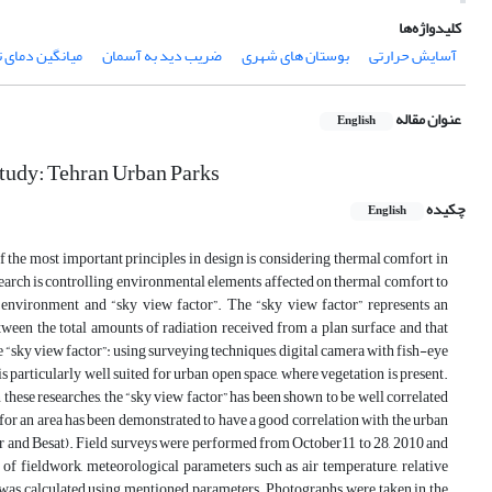
کلیدواژه‌ها
آسایش حرارتی
بوستان های شهری
ضریب دید به آسمان
میانگین دمای 
عنوان مقاله
English
tudy: Tehran Urban Parks
چکیده
English
of the most important principles in design is considering thermal comfort in
esearch is controlling environmental elements affected on thermal comfort to
l environment and “sky view factor”. The “sky view factor” represents an
etween the total amounts of radiation received from a plan surface and that
 “sky view factor”: using surveying techniques, digital camera with fish-eye
 particularly well suited for urban open space, where vegetation is present.
n these researches, the “sky view factor” has been shown to be well correlated
 for an area has been demonstrated to have a good correlation with the urban
hahr and Besat). Field surveys were performed from October11 to 28, 2010 and
f fieldwork, meteorological parameters such as air temperature, relative
was calculated using mentioned parameters. Photographs were taken in the