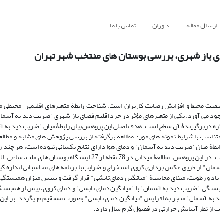
ارسال مقاله
داوران
تماس با ما
ی باز شهری، بررسی بوستان های منتخب شهر تهران
 کیفیت محیط و افزایش رضایت کاربران است. شناخت رابطۀ متغیرهای اقلیمی- محیطی 
وجود می آورد. یکی از متغیرهای مؤثر در خرد اقلیم فضای باز شهری "ضریب دید به آسما
ره دربرگیرندۀ آن سطح است. هدف اصلی این پژوهش بیان رابطۀ میان "ضریب دید به آ
ناسب با شرایط نمونه های مورد مطالعه برگرفته از بررسی پژوهش های مشابه و مطال
طۀ میان "ضریب دید به آسمان" و دمای هوا دارای نتایج یکسانی نبوده است، هر چند
بین میانگین "ضریب دید به آسمان"و "دمای جزایر گرمای شهر" دیده شده است. در این پژوهش، مطالعۀ میدانی در 78 نقطه از 27
آسمان" از طریق عکس برداری کروی استخراج و ضرایب با برنامه های محاسباتی اندازه 
اد و رطوبت، مبنای محاسبۀ "میانگین دمای تابشی" قرار گرفت و سپس میزان همبستگی 
ستگی "ضریب دید به آسمان" با "میانگین دمای تابشی" و دمای کروی، بیش از همبست
دید به آسمان" منجر به افزایش "میانگین دمای تابشی" بصورت مستقیم م یگردد. بر ای
ب از نظر آسایش حرارتی در فصول گرم سال دارد.