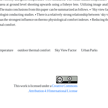
 area at ground level shooting upwards using a fisheye lens. Utilizing image ana
he main conclusions from this paper can be summarized as follows. • “Sky view factor
logist conducting studies. • There is a relatively strong relationship between “sk
as the strongest influence on thermo physiological comfort indexes. • Reducing the
mal comfort.
emperature
outdoor thermal comfort
Sky View Factor
Urban Parks
This work is licensed under a
Creative Commons
.
Attribution 4.0 International License