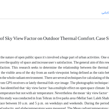
تابشی
of Sky View Factor on Outdoor Thermal Comfort; Case S
the nature of open public space, it’s involved a huge part of urban activities. One 
ove the quality of space and increase user’s satisfaction. The general aim of this r
isfaction. This research seeks to determine the relationship between the therma
 the visible area of the sky from an earth viewpoint, being defined as the ratio b
m the whole radiant environment. There are several techniques for calculating of the
 from GPS receivers or lately thermal fish-eye image. The photographic technique is
 has identified that “sky view factor” has a multiple effect on open space climate. I
temperature but not with air temperature. Nevertheless, the mean “sky view factor”
This study was conducted in Iran, Tehran, in five parks area (Mellat, Saei, Laleh, S
lace between 10 a.m. and 5 p.m., on weekdays and weekends. During the period o
nd velocity, and globe temperature were measured. The Mean radiant temperature 