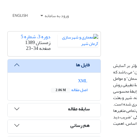
ورود به سامانه
ENGLISH
دوره 3، شماره 5
زمستان 1389
صفحه
23-34
فایل ها
مؤثر بر آسایش
ن" می باشد که
سمان" و عوامل
XML
عۀ تطبیقی روش
اصل مقاله
 رابطۀ محسوسی
2.06 M
 ایستگاه بوستان های ملت، ساعی، لاله، شهر و بعثت
گیری شده است.
سابقه مقاله
تمامی متغیرها
گی "ضریب دید
ن اساس، اهمیت
هم رسانی