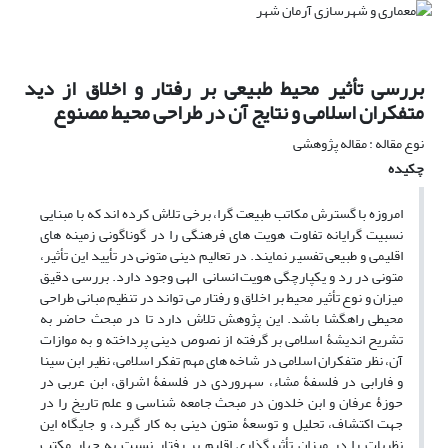
بررسی تأثیر محیط طبیعی بر رفتار و اخلاق از دید
متفکران اسلامی و نتایج آن در طراحی محیط مصنوع
نوع مقاله : مقاله پژوهشی
چکیده
امروزه با گسترش مکاتب طبیعت گرا، برخی تلاش کرده اند که با مبنایی
نسبیت گرایانه تفاوت هویت های فرهنگی را در گوناگونی زمینه های
اقلیمی و طبیعی تفسیر نمایند. در تعالیم دینی متونی در تأیید این تأثیر،
متونی در رد و یکپارچگی هویت انسانی الهی وجود دارد. بررسی دقیق
میزان و نوع تأثیر محیط بر اخلاق و رفتار می تواند در تنظیم مبانی طراحی
محیطی راهگشا باشد. این پژوهش تلاش دارد تا در مبحث حاضر به
تشریح اندیشۀ اسلامی بر گرفته از نصوص دینی پرداخته و به موازات
آن، نظر متفکران اسلامی در شاخه های مهم تفکر اسلامی، نظیر ابن سینا
و فارابی در فلسفۀ مشاء، سهروردی در فلسفۀ اشراق، ابن عربی در
حوزۀ عرفان و ابن خلدون در مبحث جامعه شناسی و علم تاریخ را در
جهت اکتشاف، تحلیل و توسعۀ متون دینی به کار گیرد، و جایگاه این
نظریات را در میزان تأثیرگذاری اقلیم بر رفتار نسبت به چهار مکتب