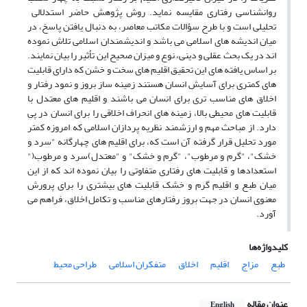
روانشناسی رفتاری مقایسه نماید. روش پژوهش حاضر استدلالی
تحلیلی است و با طرح سؤالات مکاتب معاصر، به دنبال یافتن پاسخ، در
میان اندیشه های اسلامی می باشد و اندیشمندان اسلامی تلاش نموده
اند در یک بحث عقلی و دینی، نوع و میزان صحیح این تأثیر را بیان نمایند.
بر اساس یافته های این تحقیق اقلیم های سخت و خشن که دارای قابلیت
های کمتری برای آسایش انسان هستند زمینه ساز بروز و نمود رفتار و
اخلاق های مناسب تری برای انسان می باشند و اقلیم های معتدل با
قابلیت های محیطی بالا، زمینه های انحراف اخلاقی را برای انسان در پی
دارد. از مباحث مهم و ارزشمند نظریه پردازان اسلامی که امروزه کمتر
مورد تحلیل قرار گرفته آن است که، برای اقلیم های چهارگانه "سرد و
خشک"، "گرم و مرطوب"، "گرم و خشک" و "معتدل)سرد و مرطوب("
استعدادها و قابلیت های رفتاری متفاوتی را بیان نموده اند که از این
میان طبع و اقلیم گرم و خشک قابلیت های بیشتری را برای پرورش
معنوی انسان در جهت بروز رفتارهای مناسب و تکامل اخلاق، فراهم می
آورد.
کلیدواژه‌ها
طبع
مزاج
اقلیم
اخلاق
متفکران اسلامی
طراحی محیط
عنوان مقاله
English